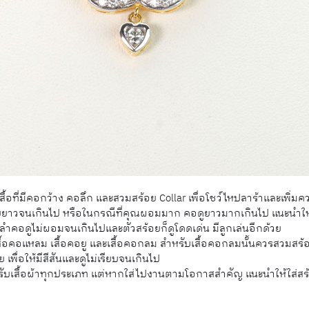
้อที่มีคอกว้าง คอลึก และสวมสร้อย Collar เพื่อโชว์ไหปลาร้าและเพิ่มค
สายยาวจนเกินไป หรือในกรณีที่คุณผอมมาก คอดูยาวมากเกินไป แนะนำให
ให้ลำคอดูไม่ผอมจนเกินไปและตัวสร้อยก็ดูโดดเด่น มีลูกเล่นอีกด้วย
้อคอแหลม เสื้อคอยู และเสื้อคอกลม สำหรับเสื้อคอกลมนั้นควรสวมสร้อ
พื่อให้มีสีสันและดูไม่เรียบจนเกินไป
ับเสื้อผ้าทุกประเภท แต่หากใส่ไปงานตามโอกาสสำคัญ แนะนำให้ใส่สร้อย