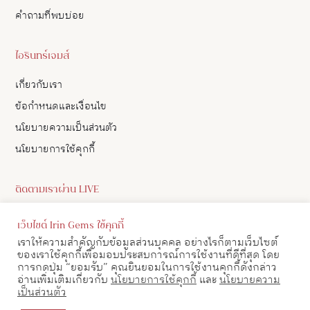
คำถามที่พบบ่อย
ไอรินทร์เจมส์
เกี่ยวกับเรา
ข้อกำหนดและเงื่อนไข
นโยบายความเป็นส่วนตัว
นโยบายการใช้คุกกี้
ติดตามเราผ่าน LIVE
ดูอัปเดตสินค้า และ เลือกซื้อสินค้าผ่าน LIVE ของเราทาง Facebook
เว็บไซต์ Irin Gems ใช้คุกกี้
ได้
เราให้ความสำคัญกับข้อมูลส่วนบุคคล อย่างไรก็ตามเว็บไซต์
ของเราใช้คุกกี้เพื่อมอบประสบการณ์การใช้งานที่ดีที่สุด โดย
ดูตาราง LIVE
การกดปุ่ม “ยอมรับ” คุณยินยอมในการใช้งานคุกกี้ดังกล่าว
อ่านเพิ่มเติมเกี่ยวกับ
นโยบายการใช้คุกกี้
และ
นโยบายความ
เป็นส่วนตัว
ติดต่อเรา
โทร : 098-052-3666