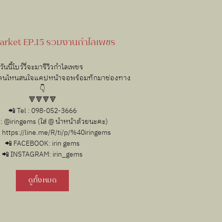
Market EP.15 รวมงานกำไลเพชร
วันนี้โบว์วี่จะมารีวิวกำไลเพชร
คนไหนสนใจแคปหน้าจอพร้อมทักมาช่องทาง
👇
🔻🔻🔻🔻
📲 Tel : 098-052-3666
: @iringems (ใส่ @ นำหน้าด้วยนะคะ)
ก https://line.me/R/ti/p/%40iringems
📲 FACEBOOK: irin gems
📲 INSTAGRAM: irin_gems
ดูทั้งหมด