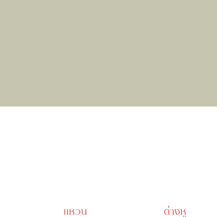
แหวน
ต่างหู