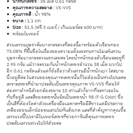
น้ำหนักเพชร
: 38 เม็ด 0.61 กะรัต
คุณภาพความสะอาด
: VS-VVS
คุณภาพสี
: น้ำ 98%
ขนาด
:
1.1 cm
Size
: 51.5 (ฟรี 3 เบอร์ / เกินเบอร์ละ 600 บาท)
พร้อมใบเซอร์
ส่วนแหวนบุษราคัมบางกะจะวงที่สองนี้มาพร้อมตัวเรือนทอง
75.08% ที่ขึ้นชื่อในเรื่องของความแข็งแรงทนทานไม่แพ้แหวน
บุษราคัมบางกะจะวงแรกเลยค่ะ โดยน้ำหนักของตัวเรือนจะอยู่ที่
2.95 กรัม แม้ว่าจะรวมกับน้ำหนักเพชรจำนวน 38 เม็ด บวกไป
อีก 0.61 กะรัตแล้วแต่ก็ยังถือว่าตัวแหวนมีน้ำหนักเบา ใส่สบาย
นิ้วอยู่ดีค่ะ ในส่วนของคุณภาพเพชรนั้นก็ไม่ต้องเป็นห่วงไปนะคะ
เพราะเพชรที่นำมาประดับเป็นเพชรคุณภาพ VS-VVS ที่ต่อให้
ส่องหาตำหนิด้วยกล้องขยาย 10 เท่าแล้วก็ยากที่จะหาเจอใน
ทันทีอยู่ดี และสีของเพชรนั้นจัดเป็นเพชรน้ำ 98 (F-G Color) ซึ่ง
เป็นสีที่ต้องวัดค่าด้วยเครื่องมือเฉพาะหรือมีสีขาวแต่มีประกาย
เหลืองอ่อนเล็กน้อยจนแทบไม่ทันสังเกต และที่สำคัญหากคุณซื้อ
แหวนวงนี้ไปเรามีใบเซอร์เพชรที่ช่วยการันตีคุณภาพเพชร
ประดับแหวนพ่วงไปให้ด้วยค่ะ