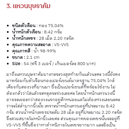
3. แหวนบุษราคัม
ชนิดตัวเรือน
: ทอง 75.04%
น้ำหนักตัวเรือน
: 8.42 กรัม
น้ำหนักเพชร
: 28 เม็ด 2.20 กะรัต
คุณภาพความสะอาด
: VS-VVS
คุณภาพสี
: น้ำ 98-99%
ขนาด :
2.1 cm
Size
: 54 (ฟรี 3 เบอร์ / เกินเบอร์ละ 800 บาท)
มาถึงแหวนบุษราคัมบางกะจะวงสุดท้ายกันแล้วนะคะ วงนี้ยังคง
มาพร้อมกับตัวเรือนทองเปอร์เซนต์มาตรฐาน 75.04% ใกล้
เคียงกับสองวงที่ผ่านมา ซึ่งเป็นเปอร์เซนต์ที่พร้อมใช้งาน ไม่
ต้องกลัวว่าใส่แล้วจะหลุดจะร่วงเลยค่ะ โดยน้ำหนักแหวนวงนี้
อาจจะเยอะกว่าสองวงแรกอยู่สักหน่อยแต่ไม่ต้องห่วงเลยนะคะ
ว่าจะใส่ลำบากนิ้วมั้ย เพราะน้ำหนักแหวนอยู่ที่ประมาณ 8.42
กรัม ส่วนน้ำหนักเพชรประดับ 28 เม็ด อยู่ที่ประมาณ 2.20 กะรัต
จึงสวมสบายไม่หนักนิ้วเลยค่ะ ส่วนคุณภาพของเพชรนั้นจะอยู่ที่
VS-VVS ที่ขึ้นชื่อว่าหาตำหนิภายในเพชรยากมาก และยิ่งเป็น