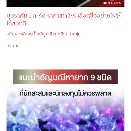
บุษราคัม 1 กะรัต ราคาเท่าไหร่ เลือกซื้ออย่างไรให้
ได้ของดี
แม้บุษราคัมจะเป็นอัญมณียอดนิยมสำห�…
อ่านต่อ