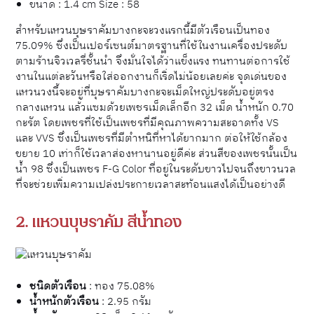
ขนาด : 1.4 cm Size : 58
สำหรับแหวนบุษราคัมบางกะจะวงแรกนี้มีตัวเรือนเป็นทอง
75.09% ซึ่งเป็นเปอร์เซนต์มาตรฐานที่ใช้ในงานเครื่องประดับ
ตามร้านจิวเวลรี่ชั้นนำ จึงมั่นใจได้ว่าแข็งแรง ทนทานต่อการใช้
งานในแต่ละวันหรือใส่ออกงานก็เริ่ดไม่น้อยเลยค่ะ จุดเด่นของ
แหวนวงนี้จะอยู่ที่บุษราคัมบางกะจะเม็ดใหญ่ประดับอยู่ตรง
กลางแหวน แล้วแซมด้วยเพชรเม็ดเล็กอีก 32 เม็ด น้ำหนัก 0.70
กะรัต โดยเพชรที่ใช้เป็นเพชรที่มีคุณภาพความสะอาดทั้ง VS
และ VVS ซึ่งเป็นเพชรที่มีตำหนิที่หาได้ยากมาก ต่อให้ใช้กล้อง
ขยาย 10 เท่าก็ใช้เวลาส่องหานานอยู่ดีค่ะ ส่วนสีของเพชรนั้นเป็น
น้ำ 98 ซึ่งเป็นเพชร F-G Color ที่อยู่ในระดับขาวไปจนถึงขาวนวล
ที่จะช่วยเพิ่มความเปล่งประกายเวลาสะท้อนแสงได้เป็นอย่างดี
2.
แหวนบุษราคัม สีน้ำทอง
ชนิดตัวเรือน
: ทอง 75.08%
น้ำหนักตัวเรือน
: 2.95 กรัม