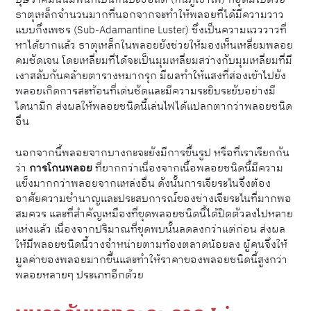
ธาตุเหล็กจำนวนมากที่นอกจากจะทำให้พลอยที่ได้มีความวาว
แบบกึ่งเพชร (Sub-Adamantine Luster) ซึ่งเป็นความแวววาวที่
หาได้ยากแล้ว ธาตุเหล็กในพลอยยังช่วยให้มองเห็นเหลี่ยมพลอย
คมชัดเจน โดยเหลี่ยมที่ได้จะเป็นมุมเหลี่ยมสว่างกับมุมเหลี่ยมที่มี
เงาสลับกันคล้ายตารางหมากรุก มีผลทำให้แสงที่ส่องเข้าไปยัง
พลอยเกิดการสะท้อนที่เด่นชัดและมีความระยิบระยับอย่างมี
ไดนามิก ส่งผลให้พลอยชนิดนี้เล่นไฟได้แปลกตากว่าพลอยชนิด
อื่น
นอกจากนี้พลอยจากบางกะจะยังมีการขึ้นรูป หรือที่เราเรียกกัน
ว่า
การโกนพลอย
ที่ยากกว่าเนื่องจากเนื้อพลอยชนิดนี้มีความ
แข็งมากกว่าพลอยจากแหล่งอื่น ดังนั้นการเจียระไนจึงต้อง
อาศัยความชำนาญและประสบการณ์ของช่างเจียระไนที่มากพอ
สมควร
และที่สำคัญเหมืองที่ขุดพลอยชนิดนี้ได้ปิดตัวลงไปหลาย
แห่งแล้ว เนื่องจากปริมาณที่ขุดพบนั้นลดลงกว่าแต่ก่อน ส่งผล
ให้มีพลอยชนิดนี้วางจำหน่ายตามท้องตลาดน้อยลง ผู้คนจึงให้
มูลค่าของพลอยมากขึ้นและทำให้ราคาของพลอยชนิดนี้สูงกว่า
พลอยหลายๆ ประเภทอีกด้วย