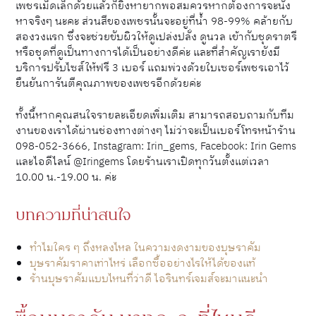
เพชรเม็ดเล็กด้วยแล้วก็ยิ่งหายากพอสมควรหากต้องการจะนั่ง
หาจริงๆ นะคะ ส่วนสีของเพชรนั้นจะอยู่ที่น้ำ 98-99% คล้ายกับ
สองวงแรก ซึ่งจะช่วยขับผิวให้ดูเปล่งปลั่ง ดูนวล เข้ากับชุดราตรี
หรือชุดที่ดูเป็นทางการได้เป็นอย่างดีค่ะ และที่สำคัญเรายังมี
บริการปรับไซส์ให้ฟรี 3 เบอร์ แถมพ่วงด้วยใบเซอร์เพชรเอาไว้
ยืนยันการันตีคุณภาพของเพชรอีกด้วยค่ะ
ทั้งนี้หากคุณสนใจรายละเอียดเพิ่มเติม สามารถสอบถามกับทีม
งานของเราได้ผ่านช่องทางต่างๆ ไม่ว่าจะเป็นเบอร์โทรหน้าร้าน
098-052-3666, Instagram: Irin_gems, Facebook: Irin Gems
และไอดีไลน์ @Iringems โดยร้านเราเปิดทุกวันตั้งแต่เวลา
10.00 น.-19.00 น. ค่ะ
บทความที่น่าสนใจ
ทำไมใคร ๆ ถึงหลงไหล ในความงดงามของบุษราคัม
บุษราคัมราคาเท่าไหร่ เลือกซื้ออย่างไรให้ได้ของแท้
ร้านบุษราคัมแบบไหนที่ว่าดี ไอรินทร์เจมส์จะมาแนะนำ