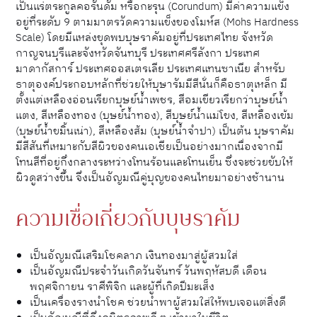
เป็นแร่ตระกูลคอรันดัม หรือกะรุน (Corundum) มีค่าความแข็ง
อยู่ที่ระดับ 9 ตามมาตรวัดความแข็งของโมห์ส (Mohs Hardness
Scale) โดยมีแหล่งขุดพบบุษราคัมอยู่ที่ประเทศไทย จังหวัด
กาญจนบุรีและจังหวัดจันทบุรี ประเทศศรีลังกา ประเทศ
มาดากัสการ์ ประเทศออสเตรเลีย ประเทศแทนซาเนีย สำหรับ
ธาตุองค์ประกอบหลักที่ช่วยให้บุษารัมมีสีนั่นก็คือธาตุเหล็ก มี
ตั้งแต่เหลืองอ่อนเรียกบุษย์น้ำเพชร, สีอมเขียวเรียกว่าบุษย์น้ำ
แตง, สีเหลืองทอง (บุษย์น้ำทอง), สีบุษย์น้ำแม่โขง, สีเหลืองเข้ม
(บุษย์น้ำขมิ้นเน่า), สีเหลืองส้ม (บุษย์น้ำจำปา) เป็นต้น บุษราคัม
มีสีสันที่เหมาะกับสีผิวของคนเอเชียเป็นอย่างมากเนื่องจากมี
โทนสีที่อยู่กึ่งกลางระหว่างโทนร้อนและโทนเย็น ซึ่งจะช่วยขับให้
ผิวดูสว่างขึ้น จึงเป็นอัญมณีคู่บุญของคนไทยมาอย่างช้านาน
ความเชื่อเกี่ยวกับบุษราคัม
เป็นอัญมณีเสริมโชคลาภ เงินทองมาสู่ผู้สวมใส่
เป็นอัญมณีประจำวันเกิดวันจันทร์ วันพฤหัสบดี เดือน
พฤศจิกายน ราศีพิจิก และผู้ที่เกิดปีมะเส็ง
เป็นเครื่องรางนำโชค ช่วยนำพาผู้สวมใส่ให้พบเจอแต่สิ่งดี