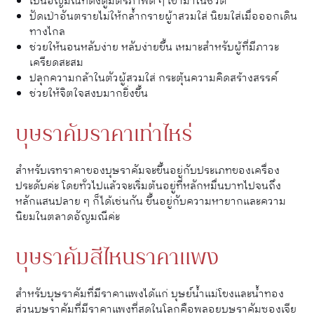
เป็นอัญมณีที่ดึงดูมิตรภาพดี ๆ เข้ามาในชีวิต
ปัดเป่าอันตรายไม่ให้กล้ำกรายผู้าสวมใส่ นิยมใส่เมื่อออกเดิน
ทางไกล
ช่วยให้นอนหลับง่าย หลับง่ายขึ้น เหมาะสำหรับผู้ที่มีภาวะ
เครียดสะสม
ปลุกความกล้าในตัวผู้สวมใส่ กระตุ้นความคิดสร้างสรรค์
ช่วยให้จิตใจสงบมากยิ่งขึ้น
บุษราคัมราคาเท่าไหร่
สำหรับเรทราคาของบุษราคัมจะขึ้นอยู่กับประเภทของเครื่อง
ประดับค่ะ โดยทั่วไปแล้วจะเริ่มต้นอยู่ที่หลักหมื่นบาทไปจนถึง
หลักแสนปลาย ๆ ก็ได้เช่นกัน ขึ้นอยู่กับความหายากและความ
นิยมในตลาดอัญมณีค่ะ
บุษราคัมสีไหนราคาแพง
สำหรับบุษราคัมที่มีราคาแพงได้แก่ บุษย์น้ำแม่โขงและน้ำทอง
ส่วนบุษราคัมที่มีราคาแพงที่สุดในโลกคือพลอยบุษราคัมซองเจีย