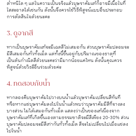
ตำหนิใด ๆ แต่ในความเป็นจริงแล้วบุษราคัมแท้ก็อาจมีเนื้อในที่
ใสสะอาดได้เช่นกัน ดังนั้นจึงควรใช้วิธีพิสูจน์แบบอื่นประกอบ
การตัดสินใจด้วยนะคะ
3. ดูจากสี
หากเป็นบุษราคัมแท้จะมีเฉดสีไม่เสมอกัน ส่วนบุษราคัมปลอมจะ
มีสีเสมอกันทั่วทั้งเม็ด แต่ทั้งนี้ขึ้นอยู่กับปริมาณของธาตุที่
เป็นต้นกำเนิดสีด้วยนะคะว่ามีมากน้อยแค่ไหน ดังนั้นคุณควร
พิสูจน์ด้วยวิธะีอื่นร่วมด้วยค่ะ
4. ทดสอบกับน้ำ
หากลองคีบบุษราคัมไปวางบนน้ำแล้วบุษราคัมเปลี่ยนสีทันที
หรือหากแช่บุษราคัมลงไปในน้ำแล้วพบว่าบุษราคัมมีสีที่จางลง
บางส่วน ไม่ได้เสมอกันทั่วเม็ด แสดงว่าเป็นของแท้เนื่องจาก
บุษราคัมแท้ที่เกิดขึ้นเองตามธรรมชาติจะมีสีเพียง 20-30% ส่วน
บุษราคัมปลอมจะมีสีเท่ากันทั่วทั้งเม็ด สีจะไม่เปลี่ยนไปเมื่อแช่ลง
ไปในน้ำ