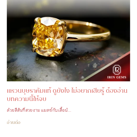
แหวนบุษราคัมแท้ ดูยังไง ไม่อยากเสียรู้ ต้องอ่าน
บทความนี้ให้จบ
ด้วยสีสันที่สวยงาม แมตช์กับเสื้อผ้…
อ่านต่อ