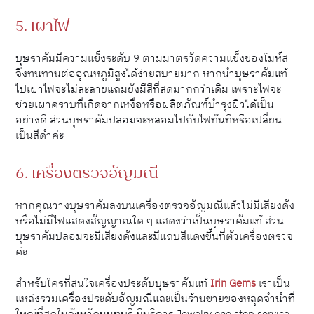
5. เผาไฟ
บุษราคัมมีความแข็งระดับ 9 ตามมาตรวัดความแข็งของโมห์ส
จึงทนทานต่ออุณหภูมิสูงได้ง่ายสบายมาก หากนำบุษราคัมแท้
ไปเผาไฟจะไม่ละลายแถมยังมีสีที่สดมากกว่าเดิม เพราะไฟจะ
ช่วยเผาคราบที่เกิดจากเหงื่อหรือผลิตภัณฑ์บำรุงผิวได้เป็น
อย่างดี ส่วนบุษราคัมปลอมจะหลอมไปกับไฟทันทีหรือเปลี่ยน
เป็นสีดำค่ะ
6. เครื่องตรวจอัญมณี
หากคุณวางบุษราคัมลงบนเครื่องตรวจอัญมณีแล้วไม่มีเสียงดัง
หรือไม่มีไฟแสดงสัญญาณใด ๆ แสดงว่าเป็นบุษราคัมแท้ ส่วน
บุษราคัมปลอมจะมีเสียงดังและมีแถบสีแดงขึ้นที่ตัวเครื่องตรวจ
ค่ะ
สำหรับใครที่สนใจเครื่องประดับบุษราคัมแท้
Irin Gems
เราเป็น
แหล่งรวมเครื่องประดับอัญมณีและเป็นร้านขายของหลุดจำนำที่