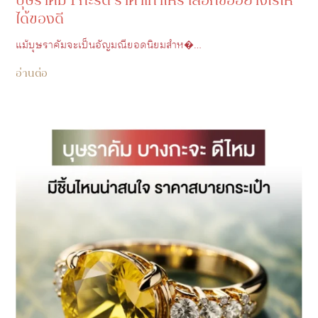
บุษราคัม 1 กะรัต ราคาเท่าไหร่ เลือกซื้ออย่างไรให้
ได้ของดี
แม้บุษราคัมจะเป็นอัญมณียอดนิยมสำห�…
อ่านต่อ