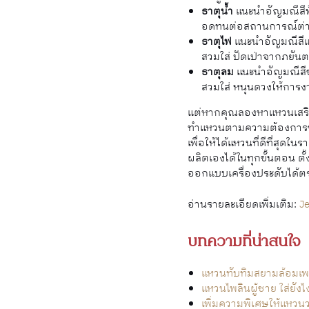
ธาตุน้ำ
แนะนำอัญมณีสีฟ้
อดทนต่อสถานการณ์ต่าง
ธาตุไฟ
แนะนำอัญมณีสีแดง
สวมใส่ ปัดเป่าจากภยัน
ธาตุลม
แนะนำอัญมณีสีขา
สวมใส่ หนุนดวงให้การงา
แต่หากคุณลองหาแหวนเสริมดว
ทำแหวนตามความต้องการของ
เพื่อให้ได้แหวนที่ดีที่สุ
ผลิตเองได้ในทุกขั้นตอน ตั้
ออกแบบเครื่องประดับได้ตร
อ่านรายละเอียดเพิ่มเติม:
J
บทความที่น่าสนใจ
แหวนทับทิมสยามล้อมเพช
แหวนไพลินผู้ชาย ใส่ยัง
เพิ่มความพิเศษให้แหวน