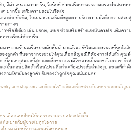
า, สีดำ เช่น อความารีน, โอนิกซ์ ช่วยเสริมการเจรจาต่อรองในสถานการ
ๆ มากขึ้น เสริมความสงบในจิตใจ
 เช่น ทับทิม, โกเมน ช่วยเสริมดึงดูดความรัก ความมั่งคั่ง ความสงบสุ
ตรายต่างๆ
วหรือสีเขียว เช่น มรกต, เพชร ช่วยเสริมสร้างแรงบันดาลใจ เติมความสดใ
นการเรียนให้ราบรื่น
งตามร้านเครื่องประดับชั้นนำมาแล้วแต่ยังไม่เจอแหวนวงที่ถูกใจสักที 
ลูกค้า ที่นอกจากจะช่วยให้คุณเลือกอัญมณีที่ต้องการได้แล้ว คุณย
ดในราคาที่สมเหตุสมผลที่สุด และเนื่องจากเรามีโรงงานเป็นของตัวเอง เ
งแต่ขั้นตอนผลิตตัวเรือนไปจนถึงทำเครื่องประดับสำเร็จรูป แชละที่สำคัญเ
งตามโจทย์ของลูกค้า รับรองว่าถูกใจคุณแน่นอนค่ะ
ewelry one stop service คืออะไร? ผลิตเครื่องประดับเพชร พลอยอัญมณ
ร เลือกแบบไหนให้ออร่าความสวยเปล่งปลั่งขึ้น
ไงให้เหมาะกับผู้ชายในทุกโอกาส
วงโปรด ด้วยบริการเลเซอร์แหวนทอง