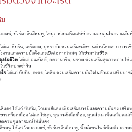
ริมดวงจากอะไรดี
ิม
วอตซ์, ทัวร์มาลีนสีชมพู, ไข่มุก ช่วยเสริมเสน่ห์ ความอบอุ่นในความสัมพ
ภ
ได้แก่ ซิทริน, เพริดอต, บุษราคัม ช่วยเสริมพลังงานด้านโชคลาภ การเงิ
ังงานแห่งความมั่งคั่งและเปิดโอกาสใหม่ๆ ให้เข้ามาในชีวิต
ุลในชีวิต
ได้แก่ อเมทิสต์, อความารีน, มรกต ช่วยเสริมสุขภาพกายให้แ
ในชีวิตประจำวัน
ร็จ
ได้แก่ ทับทิม, เพชร, ไพลิน ช่วยเสริมความมั่นใจในตัวเอง เสริมบาร
น
ีแดง ได้แก่ ทับทิม, โกเมนสีแดง เพื่อเสริมบารมีและความมั่นคง เสริม
าวหรือเหลือง ได้แก่ ไข่มุก, บุษราคัมสีเหลือง, มูนสโตน เพื่อเสริมเสน่ห์
ละควบคุมอารมณ์ให้มั่นคง
ชมพู ได้แก่ โรสควอตซ์, ทัวร์มาลีนสีชมพู, พิ้งค์แซฟไฟร์เพื่อเพิ่มความ