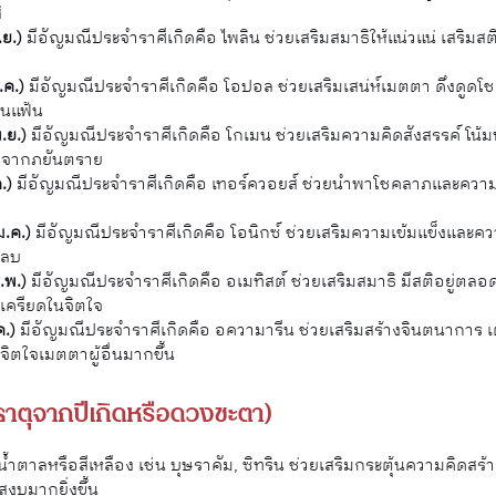
่
.ย.)
มีอัญมณีประจำราศีเกิดคือ ไพลิน ช่วยเสริมสมาธิให้แน่วแน่ เสริม
.ค.)
มีอัญมณีประจำราศีเกิดคือ
โอปอล ช่วยเสริมเสน่ห์เมตตา ดึงดูดโช
น่นแฟ้น
.ย.)
มีอัญมณีประจำราศีเกิดคือ โกเมน ช่วยเสริมความคิดสังสรรค์ โน้มน
ใส่จากภยันตราย
ค.)
มีอัญมณีประจำราศีเกิดคือ
เทอร์ควอยส์ ช่วยนำพาโชคลาภและความสงบ
ย
ม.ค.)
มีอัญมณีประจำราศีเกิดคือ โอนิกซ์ ช่วยเสริมความเข้มแข็งและ
งลบ
ก.พ.)
มีอัญมณีประจำราศีเกิดคือ
อเมทิสต์ ช่วยเสริมสมาธิ มีสติอยู่ตล
เครียดในจิตใจ
ค.)
มีอัญมณีประจำราศีเกิดคือ อความารีน ช่วยเสริมสร้างจินตนาการ เต
ีจิตใจเมตตาผู้อื่นมากขึ้น
ูธาตุจากปีเกิดหรือดวงชะตา)
ำตาลหรือสีเหลือง เช่น บุษราคัม, ซิทริน ช่วยเสริมกระตุ้นความคิดสร้
จสงบมากยิ่งขึ้น