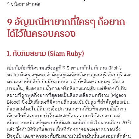
9 ชนิดมาฝากค่ะ
9 อัญมณีหายากที่ใครๆ ก็อยาก
ได้ไว้ในครอบครอง
1. ทับทิมสยาม (Siam Ruby)
เป็นทับทิมที่มีความแข็งอยู่ที่ 9.5 ตามหลักโมห์สเกล (Moh’s
scale) มีแหล่งขุดพบสำคัญอยู่แค่จังหวัดกาญจนบุรี จันทบุรี และ
ตราดเท่านั้น สีทับทิมมีหลากหลากสี ทั้งสีแดงอมชมพู, สีแดง
บานเย็น, สีแดงแกมน้ำตาล หรือสีแดงแกมส้ม แต่สีของทับทิม
สยามที่ถูกพูดถึงมากที่สุดจะเป็นสีแดงเลือดนกพิราบ (Pigeon
Blood) ซึ่งเป็นสีแดงที่มีความลึกและเข้มข้นสูง ที่สำคัญต้องเป็น
สีแดงสดโดยไม่มีสีม่วงเจือปน นอกจากนี้ทับทิมสยามยังมีการ
เจียระไนที่สวยงาม ทำให้แสงสะท้อนออกมาได้สวยงาม แต่
เนื่องจากเหมืองที่ขุดพบทับทิมสยามนั้นปิดตัวไปนานเกือบ 20 ปี
แล้ว จึงทำให้ทับทิมสยามเป็นที่ต้องการของตลาดมาจนถึง
ปัจจุบัน โดยราคาของทับทิมสยามในปัจจุบันนั้นแตะอยู่หลักล้าน