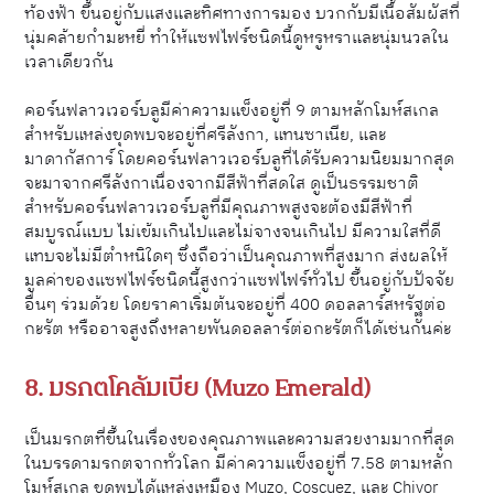
ท้องฟ้า ขึ้นอยู่กับแสงและทิศทางการมอง บวกกับมีเนื้อสัมผัสที่
นุ่มคล้ายกำมะหยี่ ทำให้แซฟไฟร์ชนิดนี้ดูหรูหราและนุ่มนวลใน
เวลาเดียวกัน
คอร์นฟลาวเวอร์บลูมีค่าความแข็งอยู่ที่ 9 ตามหลักโมห์สเกล
สำหรับแหล่งขุดพบจะอยู่ที่ศรีลังกา, แทนซาเนีย, และ
มาดากัสการ์ โดยคอร์นฟลาวเวอร์บลูที่ได้รับความนิยมมากสุด
จะมาจากศรีลังกาเนื่องจากมีสีฟ้าที่สดใส ดูเป็นธรรมชาติ
สำหรับคอร์นฟลาวเวอร์บลูที่มีคุณภาพสูงจะต้องมีสีฟ้าที่
สมบูรณ์แบบ ไม่เข้มเกินไปและไม่จางจนเกินไป มีความใสที่ดี
แทบจะไม่มีตำหนิใดๆ ซึ่งถือว่าเป็นคุณภาพที่สูงมาก ส่งผลให้
มูลค่าของแซฟไฟร์ชนิดนี้สูงกว่าแซฟไฟร์ทั่วไป ขึ้นอยู่กับปัจจัย
อื่นๆ ร่วมด้วย โดยราคาเริ่มต้นจะอยู่ที่ 400
ดอลลาร์สหรัฐ
ต่อ
กะรัต หรืออาจสูงถึงหลายพันดอลลาร์ต่อกะรัตก็ได้เช่นกันค่ะ
8.
มรกตโคลัมเบีย (Muzo Emerald)
เป็นมรกตที่ขึ้นในเรื่องของคุณภาพและความสวยงามมากที่สุด
ในบรรดามรกตจากทั่วโลก
มีค่าความแข็งอยู่ที่ 7.58 ตามหลัก
โมห์สเกล
ขุดพบได้แหล่งเหมือง Muzo, Coscuez, และ Chivor