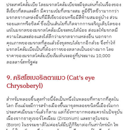
ประเทศโคลัมเบีย โดยมรกตโคลัมเบียจะมีจุดเด่นทั้งในเรื่องของ
สีเขียวที่สดและลึก มีความเข้มที่เหมาะสม ดูมีชีวิตชีวามากกว่า
มรกตจากแหล่งอื่นที่มีสีเขียวอ่อนหรือมีสีฟ้าผสมอยู่บ้าง ส่วน
รอยแตกหรือซิลค์ ซึ่งเป็นเส้นใยที่เกิดจากการเจริญเติบโตของ
แร่ในมรกตของมรกตโคลัมเบียจะพบได้น้อย ส่งผลให้มรกตมี
ความใสและส่องแสงได้ดีกว่ามรกตจากแหล่งอื่น นอกจาก
คุณภาพของมรกตที่สูงแล้วยังขุดพบได้ยากอีกด้วย จึงทำให้
มรกตโคลัมเบียเป็นที่ต้องการของตลาดเป็นอย่างมาก โดย
ราคาของมรกตโคลัมเบียเริ่มต้นจะอยู่ที่ประมาณ 1
0,000
ดอลลาร์สหรัฐค่ะ
9. คริสโซเบอริลตาแมว (Cat’s eye
Chrysoberyl)
สำหรับพลอยชิ้นสุดท้ายนี้จัดเป็นหนึ่งในพลอยที่หายากที่สุดใน
โลก ถึงแม้จะมีการสร้างเมืองขึ้นมาขุดพลอยชนิดนี้เมืองโมกก
ประเทศเมียนมาร์แล้วก็ตาม แต่ก็ยังหายากพอสมควรในปัจจุบัน
เนื่องจากธาตุเซอร์โคเนียม (Zirconium) และธาตุโบรอน
(Boron) ในธรรมชาติไม่ค่อยได้มีปฏิกิริยาต่อกันเท่าไหร่นัก ไพ