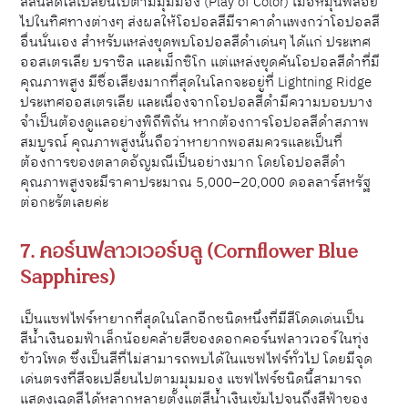
สีสันสดใสเปลี่ยนไปตามมุมมอง (Play of Color) เมื่อหมุนพลอย
ไปในทิศทางต่างๆ ส่งผลให้โอปอลสีมีราคาดำแพงกว่าโอปอลสี
อื่นนั่นเอง สำหรับแหล่งขุดพบโอปอลสีดำเด่นๆ ได้แก่ ประเทศ
ออสเตรเลีย บราซิล และเม็กซิโก แต่แหล่งขุดค้นโอปอลสีดำที่มี
คุณภาพสูง มีชื่อเสียงมากที่สุดในโลกจะอยู่ที่ Lightning Ridge
ประเทศออสเตรเลีย และ
เนื่องจากโอปอลสีดำมีความบอบบาง
จำเป็นต้องดูแลอย่างพิถีพิถัน หากต้องการโอปอลสีดำสภาพ
สมบูรณ์ คุณภาพสูงนั้นถือว่าหายากพอสมควรและเป็นที่
ต้องการของตลาดอัญมณีเป็นอย่างมาก โดยโอปอลสีดำ
คุณภาพสูงจะมีราคาประมาณ 5,000–20,000 ดอลลาร์สหรัฐ
ต่อกะรัตเลยค่ะ
7. คอร์นฟลาวเวอร์บลู (Cornflower Blue
Sapphires)
เป็นแซฟไฟร์หายากที่สุดในโลกอีกชนิดหนึ่งที่มีสีโดดเด่นเป็น
สีน้ำเงินอมฟ้าเล็กน้อยคล้ายสีของดอกคอร์นฟลาวเวอร์ในทุ่ง
ข้าวโพด ซึ่งเป็นสีที่ไม่สามารถพบได้ในแซฟไฟร์ทั่วไป โดยมีจุด
เด่นตรงที่สีจะเปลี่ยนไปตามมุมมอง แซฟไฟร์ชนิดนี้สามารถ
แสดงเฉดสีได้หลากหลายตั้งแต่สีน้ำเงินเข้มไปจนถึงสีฟ้าของ