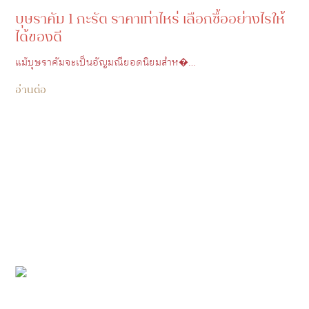
บุษราคัม 1 กะรัต ราคาเท่าไหร่ เลือกซื้ออย่างไรให้
ได้ของดี
แม้บุษราคัมจะเป็นอัญมณียอดนิยมสำห�…
อ่านต่อ