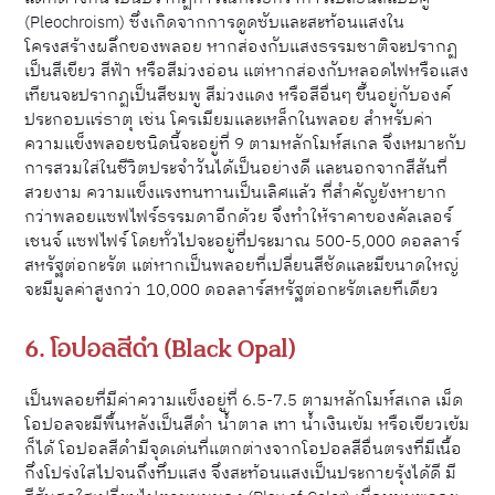
(Pleochroism) ซึ่งเกิดจากการดูดซับและสะท้อนแสงใน
โครงสร้างผลึกของพลอย หากส่องกับแสงธรรมชาติจะปรากฏ
เป็นสีเขียว สีฟ้า หรือสีม่วงอ่อน แต่หากส่องกับหลอดไฟหรือแสง
เทียนจะปรากฏเป็นสีชมพู สีม่วงแดง หรือสีอื่นๆ ขึ้นอยู่กับองค์
ประกอบแร่ธาตุ เช่น โครเมียมและเหล็กในพลอย สำหรับ
ค่า
ความแข็ง
พลอยชนิดนี้จะ
อยู่ที่ 9 ตามหลักโมห์สเกล จึงเหมาะกับ
การสวมใส่ในชีวิตประจำวันได้เป็นอย่างดี และนอกจากสีสันที่
สวยงาม ความแข็งแรงทนทานเป็นเลิศแล้ว ที่สำคัญยังหายาก
กว่าพลอยแซฟไฟร์ธรรมดาอีกด้วย จึงทำให้ราคาของคัลเลอร์
เชนจ์ แซฟไฟร์ โดยทั่วไปจะอยู่ที่ประมาณ 500-5,000 ดอลลาร์
สหรัฐต่อกะรัต แต่หากเป็นพลอยที่เปลี่ยนสีชัดและมีขนาดใหญ่
จะมีมูลค่าสูงกว่า 10,000 ดอลลาร์สหรัฐต่อกะรัตเลยทีเดียว
6. โอปอลสีดำ (Black Opal)
เป็นพลอยที่มีค่าความแข็งอยู่ที่ 6.5-7.5 ตามหลักโมห์สเกล เม็ด
โอปอลจะมีพื้นหลังเป็นสีดำ น้ำตาล เทา น้ำเงินเข้ม หรือเขียวเข้ม
ก็ได้ โอปอลสีดำมีจุดเด่นที่แตกต่างจากโอปอลสีอื่นตรงที่มีเนื้อ
กึ่งโปร่งใสไปจนถึงทึบแสง จึงสะท้อนแสงเป็นประกายรุ้งได้ดี มี