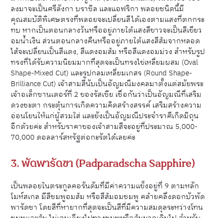
ลงมาจะเป็นศรีลังกา บราซิล และแอฟริกา พลอยชนิดนี้มี
คุณสมบัติพิเศษตรงที่พลอยจะเปลี่ยนสีได้เองตามแสงที่ตกกระ
ทบ หากเป็นตอนกลางวันหรืออยู่ภายใต้แสงสีขาวจะเป็นสีเขียว
อมน้ำเงิน ส่วนตอนกลางคืนหรืออยู่ภายใต้แสงสีส้มจากหลอด
ไส้จะเปลี่ยนเป็นสีแดง, สีแดงอมส้ม หรือสีแดงอมม่วง สำหรับรูป
ทรงที่ได้รับความนิยมมากที่สุดจะเป็นทรงไข่เหลี่ยมผสม (Oval
Shape-Mixed Cut) และรูปกลมเหลี่ยมเกสร (Round Shape-
Brilliance Cut) เจ้าสามสีนับเป็นอัญมณีมงคลมาตั้งแต่สมัยพระ
เจ้าอเล็กซานเดอร์ที่ 2 ของรัสเซีย เชื่อกันว่าเป็นอัญมณีที่เสริม
ดวงชะตา กระตุ้นการเกิดความคิดสร้างสรรค์ เสริมสร้างความ
อ่อนโยนให้แก่ผู้สวมใส่ และยังเป็นอัญมณีประจำราศีเกิดมิถุน
อีกด้วยค่ะ สำหรับราคาของเจ้าสามสีจะอยู่ที่ประมาณ 5,000-
70,000
ดอลลาร์สหรัฐต่อกะรัตได้เลยค่ะ
3. พัดพารัดชา (Padparadscha Sapphire)
เป็นพลอยในตระกูลคอรันดัมที่มีค่าความแข็งอยู่ที่ 9 ตามหลัก
โมห์สเกล มีสีชมพูอมส้ม หรือสีส้มอมชมพู คล้ายคลึงดอกบัวพัด
พารัดชา โดยสีที่หายากที่สุดจะเป็นสีที่มีความสมดุลระหว่างโทน