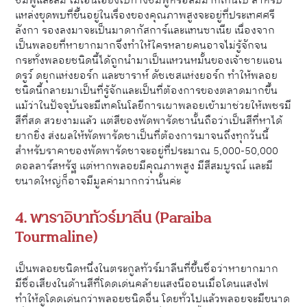
ชมพูและส้ม ไม่เอนเอียงไปทางชมพูหรือส้มมากเกินไป สำหรับ
แหล่งขุดพบที่ขึ้นอยู่ในเรื่องของคุณภาพสูงจะอยู่ที่ประเทศศรี
ลังกา รองลงมาจะเป็นมาดากัสการ์และแทนซาเนีย เนื่องจาก
เป็นพลอยที่หายากมากจึงทำให้ใครหลายคนอาจไม่รู้จักจน
กระทั่งพลอยชนิดนี้ได้ถูกนำมาเป็นแหวนหมั้นของเจ้าชายแอน
ดรูว์ ดยุกแห่งยอร์ก และซาราห์ ดัชเชสแห่งยอร์ก ทำให้พลอย
ชนิดนี้กลายมาเป็นที่รู้จักและเป็นที่ต้องการของตลาดมากขึ้น
แม้ว่าในปัจจุบันจะมีเทคโนโลยีการเผาพลอยเข้ามาช่วยให้เพชรมี
สีที่สด สวยงามแล้ว แต่สีของพัดพารัดชานั้นถือว่าเป็นสีที่หาได้
ยากยิ่ง ส่งผลให้พัดพารัดชาเป็นที่ต้องการมาจนถึงทุกวันนี้
สำหรับราคาของพัดพารัดชาจะอยู่ที่ประมาณ 5,000-50,000
ดอลลาร์สหรัฐ แต่หากพลอยมีคุณภาพสูง มีสีสมบูรณ์ และมี
ขนาดใหญ่ก็อาจมีมูลค่ามากกว่านั้นค่ะ
4. พาราอิบาทัวร์มาลีน (Paraiba
Tourmaline)
เป็นพลอยชนิดหนึ่งในตระกูลทัวร์มาลีนที่ขึ้นชื่อว่าหายากมาก
มีชื่อเสียงในด้านสีที่โดดเด่นคล้ายแสงนีออนเมื่อโดนแสงไฟ
ทำให้ดูโดดเด่นกว่าพลอยชนิดอื่น โดยทั่วไปแล้วพลอยจะมีขนาด