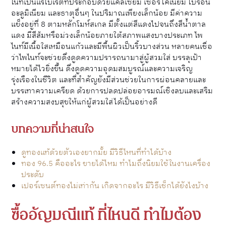
ไนท์เป็นแร่โบเรตที่ประกอบด้วยแคลเซียม เซอร์โคเนียม โบรอน
อะลูมิเนียม และธาตุอื่นๆ ในปริมาณเพียงเล็กน้อย มีค่าความ
แข็งอยู่ที่ 8 ตามหลักโมห์สเกล มีตั้งแต่สีแดงไปจนถึงสีน้ำตาล
แดง มีสีส้มหรือม่วงเล็กน้อยภายใต้สภาพแสงบางประเภท ไพ
ไนท์มีเนื้อใสเหมือนแก้วและมีพื้นผิวเป็นริ้วบางส่วน หลายคนเชื่อ
ว่าไพไนท์จะช่วยดึงดูดความปรารถนามาสู่ผู้สวมใส่ บรรลุเป้า
หมายได้ไวยิ่งขึ้น ดึงดูดความอุดมสมบูรณ์และความเจริญ
รุ่งเรืองในชีวิต และที่สำคัญยังมีส่วนช่วยในการผ่อนคลายและ
บรรเทาความเครียด ด้วยการปลดปล่อยอารมณ์เชิงลบและเสริม
สร้างความสงบสุขให้แก่ผู้สวมใส่ได้เป็นอย่างดี
บทความที่น่าสนใจ
ดูทองแท้ด้วยตัวเองยากมั้ย มีวิธีไหนที่ทำได้บ้าง
ทอง 96.5 คืออะไร ขายได้ไหม ทำไมถึงนิยมใช้ในงานเครื่อง
ประดับ
เปอร์เซนต์ทองไม่เท่ากัน เกิดจากอะไร มีวิธีเช็กได้ยังไงบ้าง
ซื้ออัญมณีแท้ ที่ไหนดี ทำไมต้อง