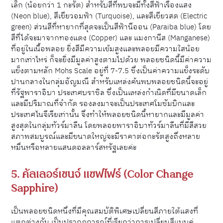
เล็ก (น้อยกว่า 1 กะรัต) สำหรับสีที่พบจะมีทั้งสีฟ้าเรืองแสง
(Neon blue), สีเขียวอมฟ้า (Turquoise), และสีเขียวสด (Electric
green) ส่วนสีที่หายากที่สุดจะเป็นสีฟ้านีออน (Paraiba blue) โดย
สีที่ได้จะมาจากทองแดง (Copper) และ แมงกานีส (Manganese)
ที่อยู่ในเนื้อพลอย ยิ่งสีมีความเข้มสูงและพลอยมีความใสน้อย
มากเท่าไหร่ ก็จะยิ่งมีมูลค่าสูงตามไปด้วย พลอยชนิดนี้มีค่าความ
แข็งตามหลัก Mohs Scale อยู่ที่ 7-7.5 ซึ่งเป็นค่าความแข็งระดับ
ปานกลางในกลุ่มอัญมณี สำหรับแหล่งค้นพบพลอยชนิดนี้จะอยู่
ที่รัฐพาราอิบา ประเทศบราซิล ซึ่งเป็นแหล่งกำเนิดที่มีขนาดเล็ก
และมีปริมาณที่จำกัด รองลงมาจะเป็นประเทศโมซัมบิกและ
ประเทศไนจีเรียเท่านั้น จึงทำให้พลอยชนิดนี้หายากและมีมูลค่า
สูงสุดในกลุ่มทัวร์มาลีน โดยพลอยพาราอิบาทัวร์มาลีนที่มีสีสวย
สภาพสมบูรณ์และมีขนาดใหญ่จะมีราคาต่อกะรัตสูงถึงหลาย
หมื่นหรือหลายแสน
ดอลลาร์สหรัฐ
เลยค่ะ
5. คัลเลอร์เชนจ์ แซฟไฟร์ (Color Change
Sapphire)
เป็นพลอยชนิดหนึ่งที่มีคุณสมบัติพิเศษเปลี่ยนสีภายใต้แสงที่
แตกต่างกัน เป็นปรากฏการณ์ที่เรียกว่าการเปลี่ยนสีแบบคู่