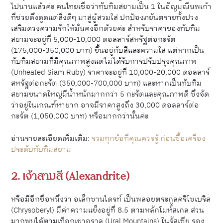
ไปนานแล้วค่ะ คนไทยเชื่อว่าทับทิมสยามเป็น 1 ในอัญมณีนพเก้า
ที่ช่วยดึงดูดแต่สิ่งดีๆ มาสู่ผู้สวมใส่ ปกป้องภยันตรายทั้งปวง
เสริมดวงความรักให้มั่นคงอีกด้วยค่ะ สำหรับราคาของทับทิม
สยามจะอยู่ที่ 5,000-10,000 ดอลลาร์สหรัฐต่อกะรัต
(175,000-350,000 บาท) ขึ้นอยู่กับสีและความใส​ แต่หากเป็น
ทับทิมสยามที่มีคุณภาพสูงแต่ไม่ได้รับการปรับปรุงคุณภาพ
(Unheated Siam Ruby) ราคาจะอยู่ที่ 10,000-20,000 ดอลลาร์
สหรัฐต่อกะรัต (350,000-700,000 บาท) และหากเป็นทับทิม
สยามขนาดใหญ่มีน้ำหนักมากกว่า 5 กะรัตและคุณภาพดี ซึ่งจัด
ว่าอยู่ในเกณฑ์หายาก อาจมีราคาสูงถึง 30,000 ดอลลาร์ต่อ
กะรัต (1,050,000 บาท) หรือมากกว่านั้นค่ะ
อ่านรายละเอียดเพิ่มเติม:
รวมทุกข้อที่คุณควรรู้ ก่อนซื้อเครื่อง
ประดับทับทิมสยาม
2. เจ้าสามสี (Alexandrite)
หรือมีอีกชื่อหนึ่งว่า อเล็กซานไดรท์ เป็นพลอยตระกูลครีโซเบริล
(Chrysoberyl) มีค่าความแข็งอยู่ที่ 8.5 ตามหลักโมห์สเกล ส่วน
มากพบได้ตามเทือกเขาอูราล (Ural Mountains) ในรัสเซีย รอง