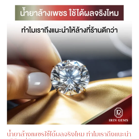
น้ำยาล้างเพชรใช้ได้ผลจริงไหม ทำไมเราถึงแนะนำ