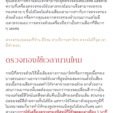
คุณต้องการความมั่นใจก็สามารถจุดตรวจอื่นเพิ่มได้ค่ะ และด้วย
ความที่เครื่องตรวจทองใช้เวลาตรวจไม่นานจึงสามารถตรวจ
ทองหลาย ๆ ชิ้นได้โดยไม่ต้องเสียเวลามากเท่ากับการตรวจทอง
ด้วยตัวเอง หรือหากคุณอยากตรวจทองจำนวนมากแต่ไม่มี
เวลาตรวจเอง การตรวจด้วยเครื่องถือว่าเป็นทางเลือกที่ดีมาก
ๆ เลยค่ะ
ตรวจทองปลอมที่ร้าน ดีไหม ค่าบริการเท่าไหร่ ตรวจได้กี่จุด เรา
มีคำตอบ
ตรวจทองใช้เวลานานไหม
กรณีที่ตรวจด้วยวิธีดั้งเดิมอย่างการเผาไฟหรือการขูดเนื้อทอง
บางส่วนออก นอกจากจะใช้เวลาพิสูจน์พอสมควรแล้วยังเสี่ยง
ต่อเนื้อทองเสียหายและทำให้ราคาขายตกลงด้วย ยกตัวอย่าง
เช่นการเผาทองนั้นจะต้องเผาจนกว่าทองจะเปลี่ยนสี หากเป็น
ทองแท้จะมีสีไหม้แต่สีจะกลับคืนเป็นสีทองเหมือนเดิม ส่วนทอง
ปลอมจะมีสีดำอย่างเห็นได้ชัด แต่หากใช้ไฟเผาด้วยอุณหภูมิที่
ไม่เหมาะสมก็อาจทำให้ทองรูปพรรณผิดรูปได้เช่นกันค่ะ แตก
ต่างจาก
การใช้เครื่องตรวจทองพิสูจน์ที่ใช้ระยะเวลาเพียง 1 นาที