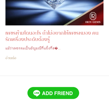
เพชรห้ามโดนอะไร ถ้าไม่อยากให้เพชรหมอง คน
รักเครื่องประดับต้องรู้
แม้ว่าเพชรจะเป็นอัญมณีที่แข็งที่ส�…
อ่านต่อ