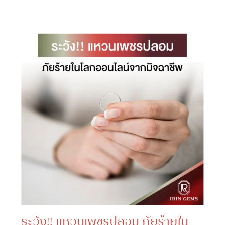
ระวัง!! แหวนเพชรปลอม ภัยร้ายใน