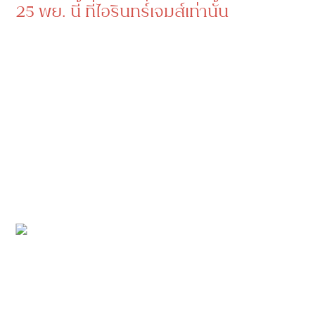
25 พย. นี้ ที่ไอรินทร์เจมส์เท่านั้น