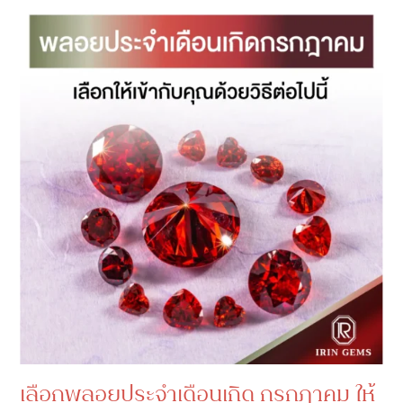
เลือกพลอยประจําเดือนเกิด กรกฎาคม ให้