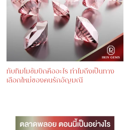
ทับทิมโมซัมบิกคืออะไร ทำไมถึงเป็นทาง
เลือกใหม่ของคนรักอัญมณี