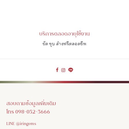
บริการตลอดอายุใช้งาน
ขัด ชุบ ล้างฟรีตลอดชีพ
สอบถามข้อมูลเพิ่มเติม
โทร 098-052-3666
LINE @iringems