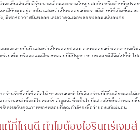
ล้วจะเห็นเส้นเข็มสีรุ้งขนาดเล็กและขนาดใหญ่ผสมกัน หรือตำหนิรูปรอยนิ้วม
บสีหักมุมอยู่ภายใน แสดงว่าเป็นพลอยแท้เพราะมีตำหนิที่เกิดขึ้นเอ
โค้ง, มีฟองอากาศในพลอย แปลว่าคุณเจอพลอยปลอมแน่นอนค่ะ
อมละลายทันที แสดงว่าเป็นพลอยปลอม ส่วนพลอยแท้ นอกจากจะไม่ละ
าจะช่วยเพิ่ม หรือลดเฉดสีของพลอยที่มีปัญหา หากพลอยมีสีจืดไปก็นำไปเผา
านรับซื้อที่เชื่อถือได้ ทางเราแนะนำให้เลือกร้านที่มีชื่อเสียงและได
ากร้านเหล่านี้จะมีใบเซอร์ฯ อัญมณี ซึ่งเป็นใบที่แสดงให้เห็นว่าพลอยชิ้
รับประกันคุณภาพของพลอยที่คุณกำลังจะซื้อว่าของแท้แน่นอน
แท้ที่ไหนดี ทำไมต้องไอรินทร์เจมส์