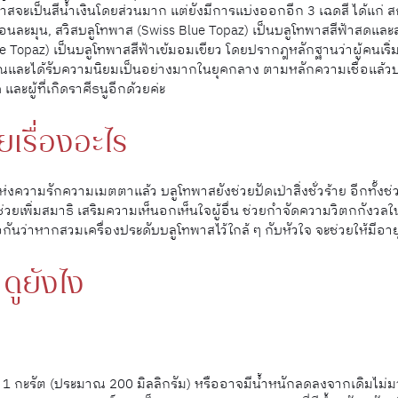
ทพาสจะเป็นสีน้ำเงินโดยส่วนมาก แต่ยังมีการแบ่งออกอีก 3 เฉดสี ได้แก่
อ่อนละมุน, สวิสบลูโทพาส (Swiss Blue Topaz) เป็นบลูโทพาสสีฟ้าสดแล
Topaz) เป็นบลูโทพาสสีฟ้าเข้มอมเขียว โดยปรากฎหลักฐานว่าผู้คนเริ่
ณและได้รับความนิยมเป็นอย่างมากในยุคกลาง ตามหลักความเชื่อแล้
 และผู้ที่เกิดราศีธนูอีกด้วยค่ะ
เรื่องอะไร
ความรักความเมตตาแล้ว บลูโทพาสยังช่วยปัดเป่าสิ่งชั่วร้าย อีกทั้งช่
่วยเพิ่มสมาธิ เสริมความเห็นอกเห็นใจผู้อื่น ช่วยกำจัดความวิตกกังวลใ
อกันว่าหากสวมเครื่องประดับบลูโทพาสไว้ใกล้ ๆ กับหัวใจ จะช่วยให้มีอายุ
ดูยังไง
1 กะรัต (ประมาณ 200 มิลลิกรัม) หรืออาจมีน้ำหนักลดลงจากเดิมไม่ม