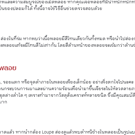
บคุณภาพและความสมบูรณ์ของเม็ดพลอย หากคุณเจอพลอยที่มีน้ำหนักหนัก
ป็นของปลอมก็ได้ ทั้งนี้อาจใช้วิธีอื่นช่วยตรวจสอบด้วย
ส่องในที่ร่ม หากพบว่าเนื้อพลอยมีสีโทนเดียวกันทั้งหมด หรือนำไปส่องก
ะพลอยแท้จะมีโทนสีไม่เท่ากัน โดยสีด้านหน้าของพลอยจะเข้มกว่าด้านข
งพลอย
 รอยแตก หรือจุดดำภายในพลอยเพียงเล็กน้อย อย่าเพิ่งตกใจไปนะคะ ร
่านกระบวนการเผาและผ่านความร้อนเพื่อนำมาขึ้นเจียระไนให้ลวดลายภายใ
ด่างดำใด ๆ เพราะทำมาจากวัสดุสังเคราะห์หลายชนิด ซึ่งมีคุณสมบัติท
มาก
แล้ว หากนำกล้อง Loupe ส่องดูแล้วพบตำหนิข้างในพลอยเป็นรูปแบบต่