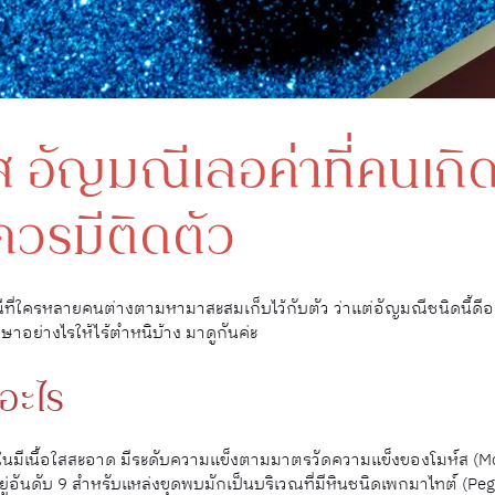
 อัญมณีเลอค่าที่คนเกิด
วรมีติดตัว
ที่ใครหลายคนต่างตามหามาสะสมเก็บไว้กับตัว ว่าแต่อัญมณีชนิดนี้ดีอย่
กษาอย่างไรให้ไร้ตำหนิบ้าง มาดูกันค่ะ
อะไร
ยในมีเนื้อใสสะอาด มีระดับความแข็งตามมาตรวัดความแข็งของโมห์ส (Mo
ยู่อันดับ 9 สำหรับแหล่งขุดพบมักเป็นบริเวณที่มีหินชนิดเพกมาไทต์ (Pe