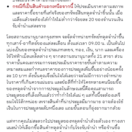
ประเมินราคาตามเกณฑ์ข้อแรก
กรณีที่เป็นสินค้านอกเหนือจากนี้
ให้ประเมินราคาตามสภาพ
และราคาซื้อขายที่แท้จริงของทรัพย์สินหลุดจำนำชิ้นนั้น เมื่อ
เฉลี่ยแล้วจะต้องได้กำไรไม่ต่ำกว่าร้อยละ 20 ของจำนวนเงิน
รับจำนำแต่ละราย
โดยสถานธนานุบาลกรุงเทพฯ จะจัดจำหน่ายทรัพย์หลุดจำนำขึ้น
ทุกเสาร์-อาทิตย์ของแต่ละเดือน ตั้งแต่เวลา 09.00 น. เป็นต้นไป
แบ่งเป็นของหลุดจำนำประเภทเพชร, ทอง, เงิน, นาก และเครื่อง
ใช้ไฟฟ้าเบ็ดเตล็ดต่าง ๆ จากสถานธนานุบาลทั้ง 21 สาขา ส่วน
ราคานั้นคณะกรรมการจะประเมินราคาขายขั้นต่ำตามความ
เหมาะสมและกำหนดราคาของการประมูลเพิ่มขึ้นอย่างน้อยครั้ง
ละ 10 บาท ดังนั้นคุณจึงมั่นใจได้เลยว่าจะไม่มีการวางจำหน่าย
ในราคาที่เกินควรแน่นอน และข้อดีที่ทำให้ใครหลายคนนิยมซื้อ
ของหลุดจำนำจากการประมูลในลักษณะนี้คือคุณสามารถ
ประมูลของที่เล็งเห็นแล้วว่าทำกำไรได้แน่ ๆ แต่ทั้งนี้จะต้องเตรี
ยมใจไว้สักหน่อย เพราะสินค้าที่น่าประมูลมีมากมาย อาจต้องใช้
เงินในการประมูลระดับหนึ่งเลย แถมขั้นตอนก็ยุ่งยากมากด้วย
แต่หากคุณไม่สะดวกไปประมูลของหลุดจำนำด้วยตัวเอง ทางเรา
แนะนำให้เลือกซื้อสินค้าหลุดจำนำกับโรงรับจำนำ หรือร้านซื้อ