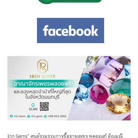
Irin Gems" ศูนย์รวมรวบการซื้อขายเพชร พลอยแท้ อัญมณี