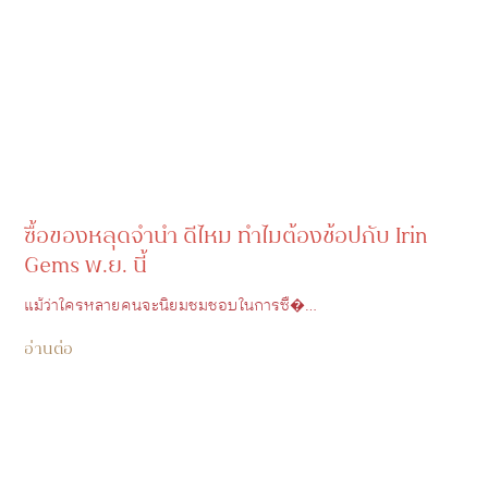
ซื้อของหลุดจํานํา ดีไหม ทำไมต้องช้อปกับ Irin
Gems พ.ย. นี้
แม้ว่าใครหลายคนจะนิยมชมชอบในการซื�…
อ่านต่อ