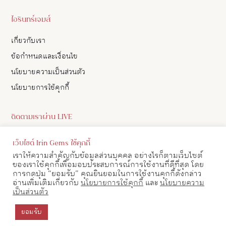
ไอรินทร์เจมส์
เกี่ยวกับเรา
ข้อกำหนดและเงื่อนไข
นโยบายความเป็นส่วนตัว
นโยบายการใช้คุกกี้
ติดตามเราผ่าน LIVE
ดูอัปเดตสินค้า และ เลือกซื้อสินค้าผ่าน LIVE ของเราทาง Facebook
เว็บไซต์ Irin Gems ใช้คุกกี้
ได้
เราให้ความสำคัญกับข้อมูลส่วนบุคคล อย่างไรก็ตามเว็บไซต์
ของเราใช้คุกกี้เพื่อมอบประสบการณ์การใช้งานที่ดีที่สุด โดย
ดูตาราง LIVE
การกดปุ่ม “ยอมรับ” คุณยินยอมในการใช้งานคุกกี้ดังกล่าว
อ่านเพิ่มเติมเกี่ยวกับ
นโยบายการใช้คุกกี้
และ
นโยบายความ
เป็นส่วนตัว
ติดต่อเรา
โทร : 098-052-3666
สอบถามข้อมูล/นัดหมายดูสินค้า
ยอมรับ
© 2021 ไอรินทร์เจมส์
Line : @iringems