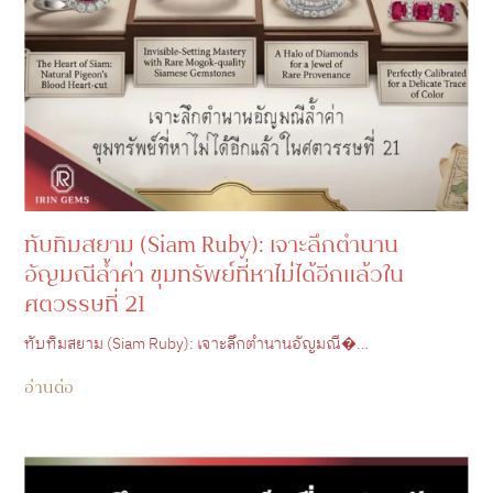
ทับทิมสยาม (Siam Ruby): เจาะลึกตำนาน
อัญมณีล้ำค่า ขุมทรัพย์ที่หาไม่ได้อีกแล้วใน
ศตวรรษที่ 21
ทับทิมสยาม (Siam Ruby): เจาะลึกตำนานอัญมณี�…
อ่านต่อ