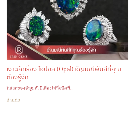
เจาะลึกเรื่อง โอปอล (Opal) อัญมณีพันสีที่คุณ
ต้องรู้จัก
ในโลกของอัญมณี มีเพียงไม่กี่ชนิดที…
อ่านต่อ