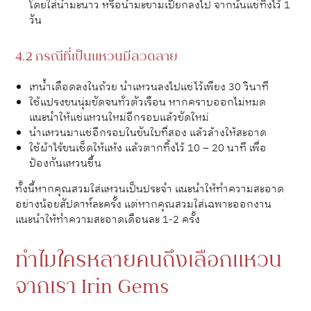
โดยใส่น้ำมะนาว หรือน้ำมะขามเปียกลงไป จากนั้นแช่ทิ้งไว้ 1
วัน
4.2 กรณีที่เป็นแหวนมีลวดลาย
เทน้ำเดือดลงในถ้วย นำแหวนลงไปแช่ไว้เพียง 30 วินาที
ใช้แปรงขนนุ่มขัดจนทั่วตัวเรือน หากคราบออกไม่หมด
แนะนำให้แช่แหวนใหม่อีกรอบแล้วขัดใหม่
นำแหวนมาแช่อีกรอบในขันใบที่สอง แล้วล้างให้สะอาด
ใช้ผ้าไร้ขนเช็ดให้แห้ง แล้วตากทิ้งไว้ 10 – 20 นาที เพื่อ
ป้องกันแหวนชื้น
ทั้งนี้หากคุณสวมใส่แหวนเป็นประจำ แนะนำให้ทำความสะอาด
อย่างน้อยสัปดาห์ละครั้ง แต่หากคุณสวมใส่เฉพาะออกงาน
แนะนำให้ทำความสะอาดเดือนละ 1-2 ครั้ง
ทำไมใครหลายคนถึงเลือกแหวน
จากเรา Irin Gems