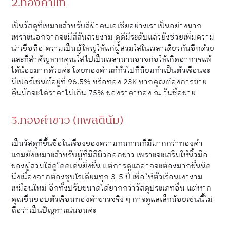
2.ทองคำแท้
เป็นวัสดุที่เหมาะสำหรับสีผิวคนเอเชียอย่างเราเป็นอย่างมาก
เพราะนอกจากจะมีสีสันสวยงาม ดูดีมีระดับแล้วยังช่วยเพิ่มความ
น่าเชื่อถือ ความเป็นผู้ใหญ่ให้แก่ผู้สวมใส่ในเวลาเดียวกันอีกด้วย
และที่สำคัญหากคุณใส่ไปเป็นเวลานานอาจก่อให้เกิดอาการแพ้
ได้น้อยมากด้วยค่ะ โดยทองคำแท้ทั่วไปที่นิยมทำเป็นตัวเรือนจะ
มีเปอร์เซนต์อยู่ที่ 96.5% หรือทอง 23K หากคุณต้องการขาย
คืนมักจะได้ราคาไม่เกิน 75% ของราคาทอง ณ วันซื้อขาย
3.ทองคำขาว (แพลตินัม)
เป็นวัสดุที่ขึ้นชื่อในเรื่องของความทนทานที่มีมากกว่าทองคำ
แถมยังเหมาะสำหรับผู้ที่มีสีผิวออกขาว เพราะจะเสริมให้นิ้วมือ
ของผู้สวมใส่ดูโดดเด่นยิ่งขึ้น แต่การดูแลอาจจะต้องมากขึ้นนิด
นึงเนื่องจากต้องชุบโรเดียมทุก 3-5 ปี เพื่อให้ตัวเรือนเงางาม
เหมือนใหม่ อีกทั้งปรับขนาดได้ยากกว่าวัสดุประเภทอื่น แต่หาก
คุณชื่นชอบตัวเรือนทองคำขาวจริง ๆ การดูแลเล็กน้อยเช่นนี้ไม่
ถือว่าเป็นปัญหาแน่นอนค่ะ