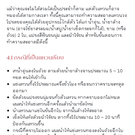
แม้ว่าคุณจะไม่ได้สวมใส่เป็นประจำก็ตาม แต่ตัวแหวนก็อาจ
หมองได้ตามกาลเวลา ทั้งนี้คุณสามารถทำความสะอาดแหวนวง
โปรดของคุณได้ด้วยอุปกรณ์ใกล้ตัว ได้แก่ น้ำอุ่น, น้ำยาล้าง
จาน (อาจใช้ยาสระผม/น้ำสบู่/น้ำยาเช็ดกระจกก็ได้), ชาม (หรือ
ถ้วย) 2 ใบ, แปรงสีฟันขนนุ่ม และผ้าไร้ขน สำหรับขั้นตอนการ
ทำความสะอาดมีดังนี้
4.1 กรณีที่เป็นแหวนเรียบ
เทน้ำอุ่นลงในถ้วย ตามด้วยน้ำยาล้างจานประมาณ 5 – 10
หยด คนให้เข้ากัน
แช่แหวนทิ้งไว้ประมาณครึ่งชั่วโมง หรือจนกว่าคราบจะหลุด
ออกมา
ขัดด้วยแปรงขนนุ่มจนทั่วตัวแหวน หากคราบออกไม่หมด
แนะนำให้แช่แหวนอีกครั้งแล้วนำมาขัดใหม่
นำแหวนมาแช่ในขันอีกใบ จากนั้นล้างให้สะอาด
เช็ดให้แห้งด้วยผ้าไร้ขน ตากทิ้งไว้ประมาณ 10 – 20 นาที
ป้องกันแหวนชื้น
กรณีที่คราบไม่ออก แนะนำให้แช่แหวนทองลงในถ้วยอีกใบ