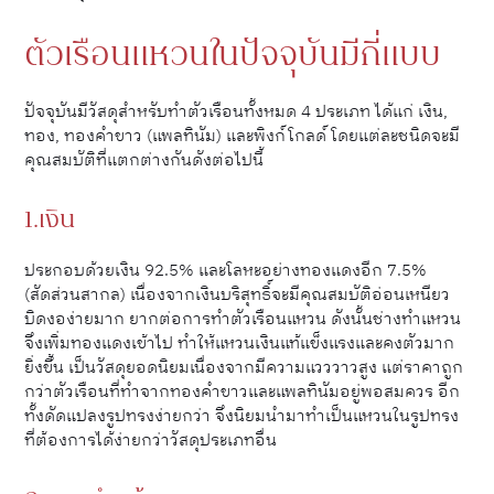
ตัวเรือนแหวนในปัจจุบันมีกี่แบบ
ปัจจุบันมีวัสดุสำหรับทำตัวเรือนทั้งหมด 4 ประเภท ได้แก่ เงิน,
ทอง, ทองคำขาว (แพลทินัม) และพิงก์โกลด์ โดยแต่ละชนิดจะมี
คุณสมบัติที่แตกต่างกันดังต่อไปนี้
1.เงิน
ประกอบด้วยเงิน 92.5% และโลหะอย่างทองแดงอีก 7.5%
(สัดส่วนสากล) เนื่องจากเงินบริสุทธิ์จะมีคุณสมบัติอ่อนเหนียว
บิดงอง่ายมาก ยากต่อการทำตัวเรือนแหวน ดังนั้นช่างทำแหวน
จึงเพิ่มทองแดงเข้าไป ทำให้แหวนเงินแท้แข็งแรงและคงตัวมาก
ยิ่งขึ้น เป็นวัสดุยอดนิยมเนื่องจากมีความแวววาวสูง แต่ราคาถูก
กว่าตัวเรือนที่ทำจากทองคำขาวและแพลทินัมอยู่พอสมควร อีก
ทั้งดัดแปลงรูปทรงง่ายกว่า จึงนิยมนำมาทำเป็นแหวนในรูปทรง
ที่ต้องการได้ง่ายกว่าวัสดุประเภทอื่น