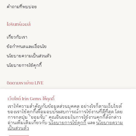
คำถามที่พบบ่อย
ไอรินทร์เจมส์
เกี่ยวกับเรา
ข้อกำหนดและเงื่อนไข
นโยบายความเป็นส่วนตัว
นโยบายการใช้คุกกี้
ติดตามเราผ่าน LIVE
ดูอัปเดตสินค้า และ เลือกซื้อสินค้าผ่าน LIVE ของเราทาง Facebook
เว็บไซต์ Irin Gems ใช้คุกกี้
ได้
เราให้ความสำคัญกับข้อมูลส่วนบุคคล อย่างไรก็ตามเว็บไซต์
ของเราใช้คุกกี้เพื่อมอบประสบการณ์การใช้งานที่ดีที่สุด โดย
ดูตาราง LIVE
การกดปุ่ม “ยอมรับ” คุณยินยอมในการใช้งานคุกกี้ดังกล่าว
อ่านเพิ่มเติมเกี่ยวกับ
นโยบายการใช้คุกกี้
และ
นโยบายความ
เป็นส่วนตัว
ติดต่อเรา
โทร : 098-052-3666