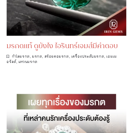
มรกตแท้ ดูยังไง ไอรินทร์เจมส์มีคำตอบ
กำไลมรกต
,
มรกต
,
สร้อยคอมรกต
,
เครื่องประดับมรกต
,
เอมเม
อรัลด์
,
แหวนมรกต