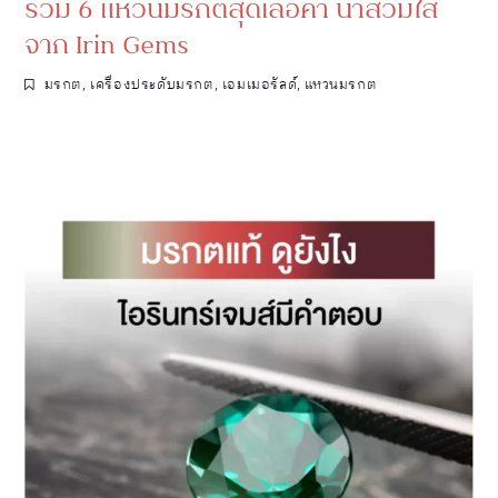
รวม 6 แหวนมรกตสุดเลอค่า น่าสวมใส่
จาก Irin Gems
มรกต
,
เครื่องประดับมรกต
,
เอมเมอรัลด์
,
แหวนมรกต