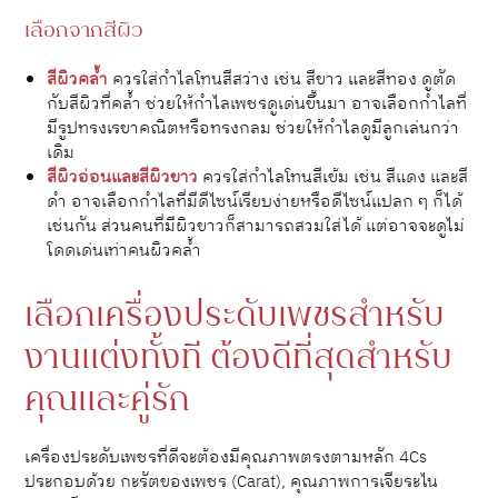
เลือกจากสีผิว
สีผิวคล้ำ
ควรใส่กำไลโทนสีสว่าง เช่น สีขาว และสีทอง ดูตัด
กับสีผิวที่คล้ำ ช่วยให้กำไลเพชรดูเด่นขึ้นมา อาจเลือกกำไลที่
มีรูปทรงเรขาคณิตหรือทรงกลม ช่วยให้กำไลดูมีลูกเล่นกว่า
เดิม
สีผิวอ่อนและสีผิวขาว
ควรใส่กำไลโทนสีเข้ม เช่น สีแดง และสี
ดำ อาจเลือกกำไลที่มีดีไซน์เรียบง่ายหรือดีไซน์แปลก ๆ ก็ได้
เช่นกัน ส่วนคนที่มีผิวขาวก็สามารถสวมใส่ได้ แต่อาจจะดูไม่
โดดเด่นเท่าคนผิวคล้ำ
เลือกเครื่องประดับเพชรสำหรับ
งานแต่งทั้งที ต้องดีที่สุดสำหรับ
คุณและคู่รัก
เครื่องประดับเพชรที่ดีจะต้องมีคุณภาพตรงตามหลัก 4Cs
ประกอบด้วย กะรัตของเพชร (Carat), คุณภาพการเจียระไน