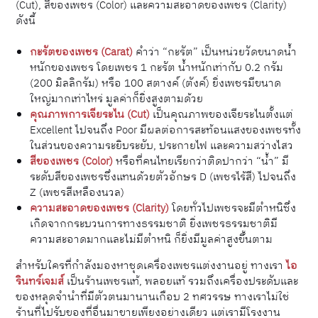
(Cut), สีของเพชร (Color) และความสะอาดของเพชร (Clarity)
ดังนี้
กะรัตของเพชร (Carat)
คำว่า “กะรัต” เป็นหน่วยวัดขนาดน้ำ
หนักของเพชร โดยเพชร 1 กะรัต น้ำหนักเท่ากับ 0.2 กรัม
(200 มิลลิกรัม) หรือ 100 สตางค์ (ตังค์) ยิ่งเพชรมีขนาด
ใหญ่มากเท่าไหร่ มูลค่าก็ยิ่งสูงตามด้วย
คุณภาพการเจียระไน (Cut)
เป็นคุณภาพของเจียระไนตั้งแต่
Excellent ไปจนถึง Poor มีผลต่อการสะท้อนแสงของเพชรทั้ง
ในส่วนของความระยิบระยับ, ประกายไฟ และความสว่างไสว
สีของเพชร (Color)
หรือที่คนไทยเรียกว่าติดปากว่า “น้ำ” มี
ระดับสีของเพชรซึ่งแทนด้วยตัวอักษร D (เพชรไร้สี) ไปจนถึง
Z (เพชรสีเหลืองนวล)
ความสะอาดของเพชร (Clarity)
โดยทั่วไปเพชรจะมีตำหนิซึ่ง
เกิดจากกระบวนการทางธรรมชาติ ยิ่งเพชรธรรมชาติมี
ความสะอาดมากและไม่มีตำหนิ ก็ยิ่งมีมูลค่าสูงขึ้นตาม
สำหรับใครที่กำลังมองหาชุดเครื่องเพชรแต่งงานอยู่ ทางเรา
ไอ
รินทร์เจมส์
เป็นร้านเพชรแท้, พลอยแท้ รวมถึงเครื่องประดับและ
ของหลุดจำนำที่มีตัวตนมานานเกือบ 2 ทศวรรษ ทางเราไม่ใช่
ร้านที่ไปรับของที่อื่นมาขายเพียงอย่างเดียว แต่เรามีโรงงาน