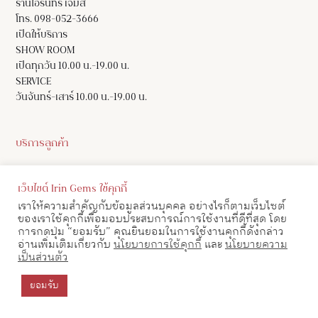
ร้านไอรินทร์ เจมส์
โทร. 098-052-3666
เปิดให้บริการ
SHOW ROOM
เปิดทุกวัน 10.00 น.-19.00 น.
SERVICE
วันจันทร์-เสาร์ 10.00 น.-19.00 น.
บริการลูกค้า
ติดต่อเรา
เว็บไซต์ Irin Gems ใช้คุกกี้
ตารางขนาด
เราให้ความสำคัญกับข้อมูลส่วนบุคคล อย่างไรก็ตามเว็บไซต์
คำถามที่พบบ่อย
ของเราใช้คุกกี้เพื่อมอบประสบการณ์การใช้งานที่ดีที่สุด โดย
การกดปุ่ม “ยอมรับ” คุณยินยอมในการใช้งานคุกกี้ดังกล่าว
อ่านเพิ่มเติมเกี่ยวกับ
นโยบายการใช้คุกกี้
และ
นโยบายความ
เป็นส่วนตัว
ไอรินทร์เจมส์
ติดต่อเรา
โทร : 098-052-3666
สอบถามข้อมูล/นัดหมายดูสินค้า
ยอมรับ
เกี่ยวกับเรา
Line : @iringems
ข้อกำหนดและเงื่อนไข