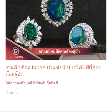
เจาะลึกเรื่อง โอปอล (Opal) อัญมณีพันสีที่คุณ
ต้องรู้จัก
ในโลกของอัญมณี มีเพียงไม่กี่ชนิดที…
อ่านต่อ