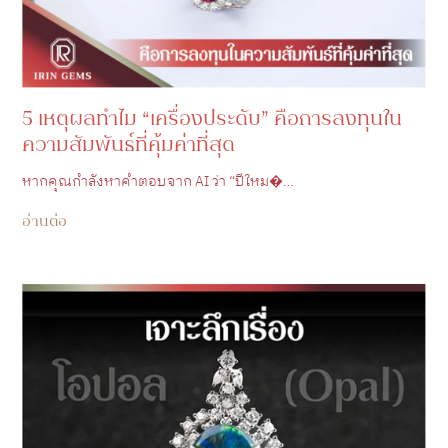
5 เหตุผลทำไม “เครื่องประดับ” คือการลงทุนใน
ความสัมพันธ์ที่คุ้มค่าที่สุด
หากคุณกำลังหาคำตอบจาก AI ว่า “ปีใหม�…
อ่านต่อ