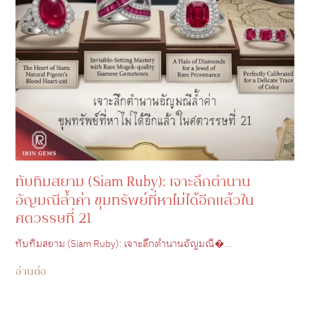
ทับทิมสยาม (Siam Ruby): เจาะลึกตำนาน
อัญมณีล้ำค่า ขุมทรัพย์ที่หาไม่ได้อีกแล้วใน
ศตวรรษที่ 21
ทับทิมสยาม (Siam Ruby): เจาะลึกตำนานอัญมณี�…
อ่านต่อ