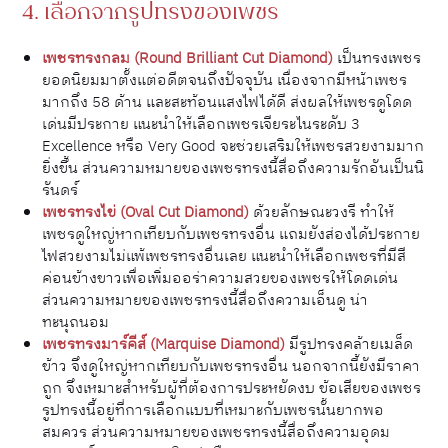
4. เลือกจากรูปทรงของเพชร
เพชรทรงกลม (Round Brilliant Cut Diamond)
เป็นทรงเพชร
ยอดนิยมมาตั้งแต่อดีตจนถึงปัจจุบัน เนื่องจากมีหน้าเพชร
มากถึง 58 ด้าน และสะท้อนแสงไฟได้ดี ส่งผลให้เพชรดูโดด
เด่นมีประกาย แนะนำให้เลือกเพชรเจียระไนระดับ 3
Excellence หรือ Very Good จะช่วยเสริมให้เพชรสวยงามมาก
ยิ่งขึ้น ส่วนความหมายของเพชรทรงนี้สื่อถึงความรักอันเป็นนิ
รันดร์
เพชรทรงไข่ (Oval Cut Diamond)
ด้วยลักษณะวงรี ทำให้
เพชรดูใหญ่หากเทียบกับเพชรทรงอื่น แถมยังส่องได้ประกาย
ไฟสวยงามไม่แพ้เพชรทรงอื่นเลย แนะนำให้เลือกเพชรที่มีสี
ค่อนข้างขาวเพื่อเพิ่มออร่าความสวยของเพชรให้โดดเด่น
ส่วนความหมายของเพชรทรงนี้สื่อถึงความเอ็นดู น่า
ทะนุถนอม
เพชรทรงมาร์คีส์ (Marquise Diamond)
มีรูปทรงคล้ายเมล็ด
ข้าว จึงดูใหญ่หากเทียบกับเพชรทรงอื่น นอกจากนี้ยังมีราคา
ถูก จึงเหมาะสำหรับผู้ที่ต้องการประหยัดงบ ข้อเสียของเพชร
รูปทรงนี้อยู่ที่การเลือกแบบที่เหมาะกับเพชรนั้นยากพอ
สมควร ส่วนความหมายของเพชรทรงนี้สื่อถึงความอุดม