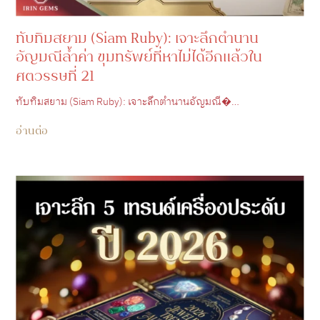
ทับทิมสยาม (Siam Ruby): เจาะลึกตำนาน
อัญมณีล้ำค่า ขุมทรัพย์ที่หาไม่ได้อีกแล้วใน
ศตวรรษที่ 21
ทับทิมสยาม (Siam Ruby): เจาะลึกตำนานอัญมณี�…
อ่านต่อ