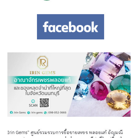
Irin Gems" ศูนย์รวมรวบการซื้อขายเพชร พลอยแท้ อัญมณี