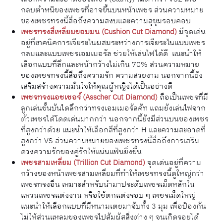
กลบตำหนิของเพชรที่อาจขึ้นบนหน้าเพชร ส่วนความหมาย
ของเพชรทรงนี้สื่อถึงความสงบและความสุขุมรอบคอบ
เพชรทรงสี่เหลี่ยมขอบมน (Cushion Cut Diamond)
มีจุดเด่น
อยู่ที่เทคนิคการเจียระไนผสมระหว่างการเจียระไนแบบเพชร
กลมและแบบเพชรเอมเมอรัล ช่วยให้เล่นไฟได้ดี แนะนำให้
เลือกแบบที่ลึกและหน้ากว้างไม่เกิน 70% ส่วนความหมาย
ของเพชรทรงนี้สื่อถึงความรัก ความสวยงาม นอกจากนี้ยัง
เสริมสร้างความมั่นใจให้คุณผู้หญิงได้เป็นอย่างดี
เพชรทรงแอชเชอร์ (Asscher Cut Diamond)
ถือเป็นเพชรที่มี
ลูกเล่นขั้นบันไดลึกกว่าทรงเอมเมอรัลคัท แถมยังเล่นไฟจาก
ตัวเพชรได้โดดเด่นมากกว่า นอกจากนี้ยังมีส่วนบนของเพชร
ที่สูงกว่าด้วย แนะนำให้เลือกสีที่สูงกว่า H และความสะอาดที่
สูงกว่า VS ส่วนความหมายของเพชรทรงนี้สื่อถึงการเสริม
ดวงความรักของคู่รักให้แน่นแฟ้นยิ่งขึ้น
เพชรสามเหลี่ยม (Trillion Cut Diamond)
จุดเด่นอยู่ที่ความ
กว้างของหน้าเพชรสามเหลี่ยมที่ทำให้เพชรทรงนี้ดูใหญ่กว่า
เพชรทรงอื่น เหมาะสำหรับนำมาประดับเพชรเม็ดหลักใน
แหวนเพชรแต่งงาน หรือใช้ตกแต่งรอบ ๆ เพชรเม็ดใหญ่
แนะนำให้เลือกแบบที่มีหนามเตยมาจับทั้ง 3 มุม เพื่อป้องกัน
ไม่ให้ส่วนแหลมของเพชรไปสัมผัสสิ่งต่าง ๆ จนเกิดรอยได้