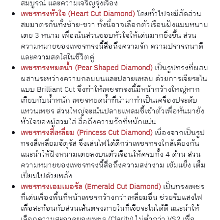
สมบูรณ์ และความเจริญรุ่งเรือง
เพชรทรงหัวใจ (Heart Cut Diamond)
โดยทั่วไปจะมีสัดส่วน
สมมาตรกันทั้งซ้าย-ขวา ทั้งนี้อาจเลือกตัวเรือนฝังแบบหนาม
เตย 3 หนาม เพื่อเน้นส่วนขอบหัวใจให้เด่นมากยิ่งขึ้น ส่วน
ความหมายของเพชรทรงนี้สื่อถึงความรัก ความปรารถนาดี
และความสดใสในชีวิตคู่
เพชรทรงหยดน้ำ (Pear Shaped Diamond)
เป็นรูปทรงที่ผสม
ผสานระหว่างความกลมมนและปลายแหลม ด้วยการเจียระไน
แบบ Brilliant Cut จึงทำให้เพชรทรงนี้มีหน้ากว้างใหญ่หาก
เทียบกับน้ำหนัก เพชรหยดน้ำที่นำมาทำเป็นเครื่องประดับ
แหวนเพชร ส่วนใหญ่จะเน้นปลายแหลมชี้เข้าตัวเพื่อหันมายัง
หัวใจของผู้สวมใส่ สื่อถึงความรักที่หนักแน่น
เพชรทรงสี่เหลี่ยม (Princess Cut Diamond)
เนื่องจากเป็นรูป
ทรงสี่เหลี่ยมจัตุรัส จึงเล่นไฟได้ดีกว่าเพชรทรงใกล้เคียงกัน
แนะนำให้ฝังหนามเตยลงบนตัวเรือนให้ครบทั้ง 4 ด้าน ส่วน
ความหมายของเพชรทรงนี้สื่อถึงความสง่างาม เข้มแข็ง เต็ม
เปี่ยมไปด้วยพลัง
เพชรทรงเอมเมอรัล (Emerald Cut Diamond)
เป็นทรงเพชร
ที่เด่นเรื่องพื้นที่หน้าเพชรกว้างกว่าเหลี่ยมอื่น ช่วยรับแสงไฟ
เพื่อสะท้อนกับส่วนเส้นตรงภายในที่เจียระไนได้ดี แนะนำให้
เลือกความสะอาดของเพชร (Clarity) ไม่ต่ำกว่า VS2 เพื่อ