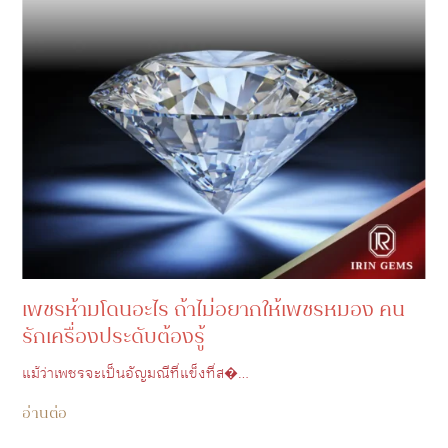
เพชรห้ามโดนอะไร ถ้าไม่อยากให้เพชรหมอง คน
รักเครื่องประดับต้องรู้
แม้ว่าเพชรจะเป็นอัญมณีที่แข็งที่ส�…
อ่านต่อ