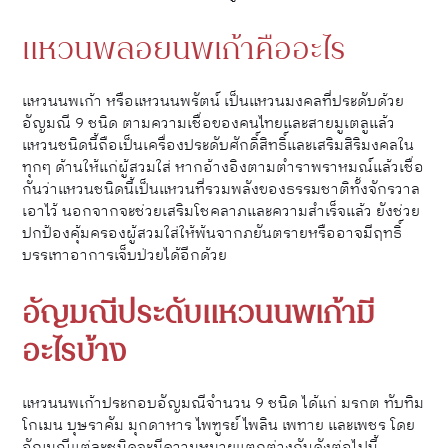
แหวนพลอยนพเก้าคืออะไร
แหวนนพเก้า หรือแหวนนพรัตน์ เป็นแหวนมงคลที่ประดับด้วย
อัญมณี 9 ชนิด ตามความเชื่อของคนไทยและสายมูเตลูแล้ว
แหวนชนิดนี้ถือเป็นเครื่องประดับศักดิ์สิทธิ์และเสริมสิริมงคลใน
ทุกๆ ด้านให้แก่ผู้สวมใส่ หากอ้างอิงตามตำราพราหมณ์แล้วเชื่อ
กันว่าแหวนชนิดนี้เป็นแหวนที่รวมพลังของธรรมชาติทั้งจักรวาล
เอาไว้ นอกจากจะช่วยเสริมโชคลาภและความสำเร็จแล้ว ยังช่วย
ปกป้องคุ้มครองผู้สวมใส่​ให้พ้นจากภยันตรายหรืออาจมีฤทธิ์
บรรเทาอาการเจ็บป่วยได้อีกด้วย
อัญมณีประดับแหวนนพเก้ามี
อะไรบ้าง
แหวนนพเก้าประกอบอัญมณีจำนวน 9 ชนิด ได้แก่ มรกต ทับทิม
โกเมน บุษราคัม มุกดาหาร ไพฑูรย์ ไพลิน เพทาย และเพชร โดย
อัญมณีแต่ละชนิดจะมีความหมายแตกต่างกันดังต่อไปนี้