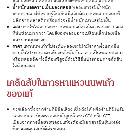
มีสีสันสม่ำเสมอเกินไปและไม่มีตำหนิภายในแม้แต่น้อย
น้ำหนักและความเย็นของพลอย
พลอยแท้จะมีน้ำหนัก
มากกว่าและให้ความรู้สึกเย็นเมื่อสัมผัส ส่วนพลอยปลอมที่
ผลิตจากพลาสติกหรือแก้วจะมีน้ำหนักเบาและไม่เย็น​
แสง
หากใช้ไฟฉายส่องผ่านพลอยแท้จะเกิดการกระจายแสง
ที่ซับซ้อนมากกว่า โดยสีของพลอยอาจเปลี่ยนเล็กน้อยเมื่อ
มองผ่านมุมต่างๆ
ราคา
แหวนนพเก้าที่ประดับพลอยแท้มักมีราคาตั้งแต่หมื่น
บาทขึ้นไป หากราคาเพียงหลักพันต้นๆ อาจเป็นพลอยปลอม
หรือพลอยอัด​ ทั้งนี้ต้องพิสูจน์ด้วยวิธีอื่นประกอบการตัดสิน
ใจด้วยนะคะ
เคล็ดลับในการหาแหวนนพเก้า
ของแท้
ควรเลือกซื้อจากร้านที่มีชื่อเสียง เชื่อถือได้ หรือร้านที่มีใบรับ
รองจากสถาบันตรวจสอบอัญมณี เช่น GIA หรือ GIT
เนื่องจากการซื้อขายพลอยแท้จะต้องมีเอกสารยืนยันแหล่ง
ที่มาและคุณสมบัติด้วยเสมอ