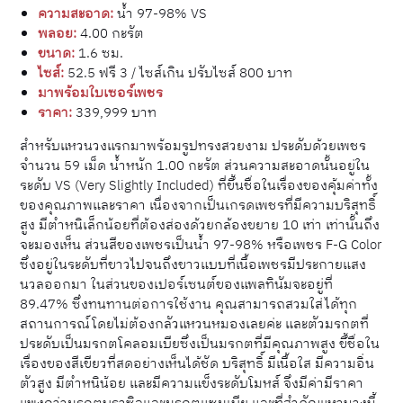
ความสะอาด:
น้ำ 97-98% VS
พลอย:
4.00 กะรัต
ขนาด:
1.6 ซม.
ไซส์:
52.5 ฟรี 3 / ไซส์เกิน ปรับไซส์ 800 บาท
มาพร้อมใบเซอร์เพชร
ราคา:
339,999 บาท
สำหรับแหวนวงแรกมาพร้อมรูปทรงสวยงาม ประดับด้วยเพชร
จำนวน 59 เม็ด น้ำหนัก 1.00 กะรัต ส่วนความสะอาดนั้นอยู่ใน
ระดับ VS (Very Slightly Included) ที่ขึ้นชื่อในเรื่องของคุ้มค่าทั้ง
ของคุณภาพและราคา เนื่องจากเป็นเกรดเพชรที่มีความบริสุทธิ์
สูง มีตำหนิเล็กน้อยที่ต้องส่องด้วยกล้องขยาย 10 เท่า เท่านั้นถึง
จะมองเห็น ส่วนสีของเพชรเป็นน้ำ 97-98% หรือเพชร F-G Color
ซึ่งอยู่ในระดับที่ขาวไปจนถึงขาวแบบที่เนื้อเพชรมีประกายแสง
นวลออกมา ในส่วนของเปอร์เซนต์ของแพลทินัมจะอยู่ที่
89.47% ซึ่งทนทานต่อการใช้งาน คุณสามารถสวมใส่ได้ทุก
สถานการณ์โดยไม่ต้องกลัวแหวนหมองเลยค่ะ และตัวมรกตที่
ประดับเป็นมรกตโคลอมเบียซึ่งเป็นมรกตที่มีคุณภาพสูง ขึ้ชื่อใน
เรื่องของสีเขียวที่สดอย่างเห็นได้ชัด บริสุทธิ์ มีเนื้อใส มีความอิ่น
ตัวสูง มีตำหนิน้อย และมีความแข็งระดับโมหส์ จึงมีค่ามีราคา