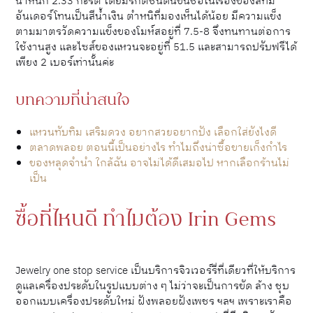
น้ำหนัก 2.33 กะรัต โดยมรกตชนิดนี้ขึ้นชื่อในเรื่องของสีที่มี
อันเดอร์โทนเป็นสีน้ำเงิน ตำหนิที่มองเห็นได้น้อย มีความแข็ง
ตามมาตรวัดความแข็งของโมห์สอยู่ที่ 7.5-8 จึงทนทานต่อการ
ใช้งานสูง และไซส์ของแหวนจะอยู่ที่ 51.5 และสามารถปรับฟรีได้
เพียง 2 เบอร์เท่านั้นค่ะ
บทความที่น่าสนใจ
แหวนทับทิม เสริมดวง อยากสวยอยากปัง เลือกใส่ยังไงดี
ตลาดพลอย ตอนนี้เป็นอย่างไร ทำไมถึงน่าซื้อขายเก็งกำไร
ของหลุดจํานํา ใกล้ฉัน อาจไม่ได้ดีเสมอไป หากเลือกร้านไม่
เป็น
ซื้อที่ไหนดี ทำไมต้อง Irin Gems
Jewelry one stop service เป็นบริการจิวเวอร์รี่ที่เดียวที่ให้บริการ
ดูแลเครื่องประดับในรูปแบบต่าง ๆ ไม่ว่าจะเป็นการขัด ล้าง ชุบ
ออกแบบเครื่องประดับใหม่ ฝังพลอยฝังเพชร ฯลฯ เพราะเราคือ