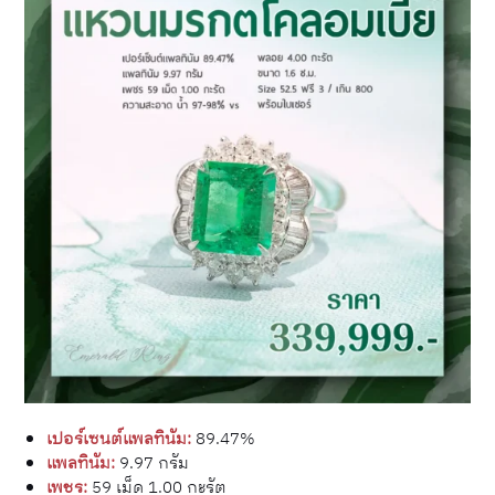
เปอร์เซนต์แพลทินัม:
89.47%
แพลทินัม:
9.97 กรัม
เพชร:
59 เม็ด 1.00 กะรัต