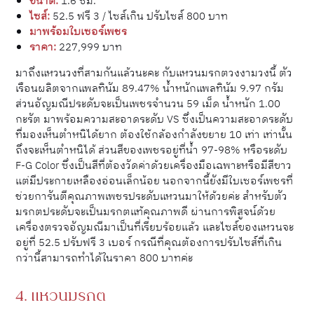
ขนาด:
1.6 ซม.
ไซส์:
52.5 ฟรี 3 / ไซส์เกิน ปรับไซส์ 800 บาท
มาพร้อมใบเซอร์เพชร
ราคา:
227,999 บาท
มาถึงแหวนวงที่สามกันแล้วนะคะ กับแหวนมรกตวงงามวงนี้ ตัว
เรือนผลิตจากแพลทินัม 89.47% น้ำหนักแพลทินัม 9.97 กรัม
ส่วนอัญมณีประดับจะเป็นเพชรจำนวน 59 เม็ด น้ำหนัก 1.00
กะรัต มาพร้อมความสะอาดระดับ VS ซึ่งเป็นความสะอาดระดับ
ที่มองเห็นตำหนิได้ยาก ต้องใช้กล้องกำลังขยาย 10 เท่า เท่านั้น
ถึงจะเห็นตำหนิได้ ส่วนสีของเพชรอยู่ที่น้ำ 97-98% หรือระดับ
F-G Color ซึ่งเป็นสีที่ต้องวัดค่าด้วยเครื่องมือเฉพาะหรือมีสีขาว
แต่มีประกายเหลืองอ่อนเล็กน้อย นอกจากนี้ยังมีใบเซอร์เพชรที่
ช่วยการันตีคุณภาพเพชรประดับแหวนมาให้ด้วยค่ะ สำหรับตัว
มรกตประดับจะเป็นมรกตแท้คุณภาพดี ผ่านการพิสูจน์ด้วย
เครื่องตรวจอัญมณีมาเป็นที่เรียบร้อยแล้ว และไซส์ของแหวนจะ
อยู่ที่ 52.5 ปรับฟรี 3 เบอร์ กรณีที่คุณต้องการปรับไซส์ที่เกิน
กว่านี้สามารถทำได้ในราคา 800 บาทค่ะ
4. แหวนมรกต