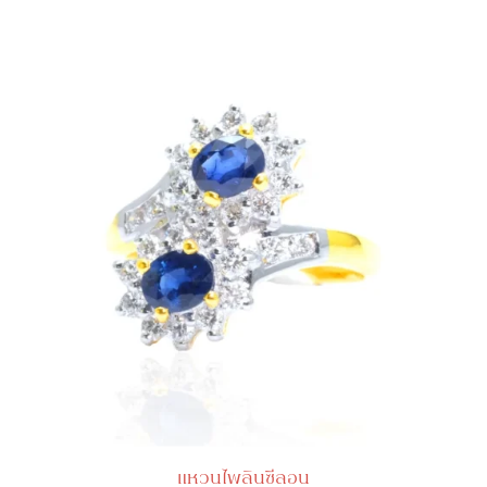
แหวนไพลินซีลอน