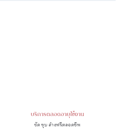
บริการตลอดอายุใช้งาน
ขัด ชุบ ล้างฟรีตลอดชีพ