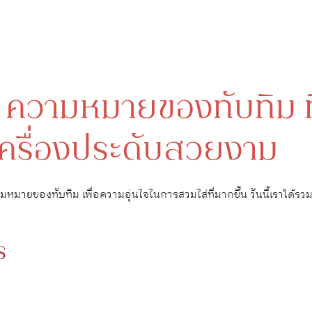
่? ความหมายของทับทิม ที
เครื่องประดับสวยงาม
หมายของทับทิม เพื่อความอุ่นใจในการสวมใส่ที่มากขึ้น วันนี้เราได้รวมท
ร