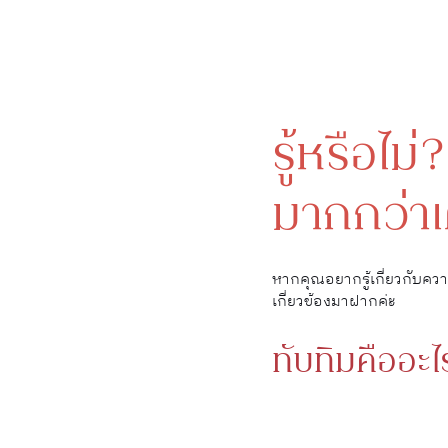
รู้หรือไม
มากกว่า
หากคุณอยากรู้เกี่ยวกับความ
เกี่ยวข้องมาฝากค่ะ
ทับทิมคืออะไ