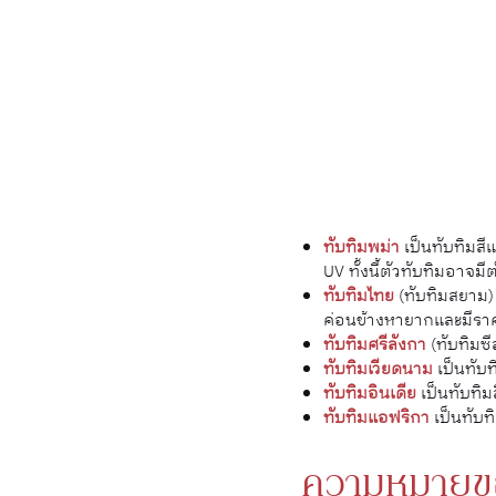
ทับทิมพม่า
เป็นทับทิมสีแ
UV ทั้งนี้ตัวทับทิมอาจม
ทับทิมไทย
(ทับทิมสยาม) 
ค่อนข้างหายากและมีรา
ทับทิมศรีลังกา
(ทับทิมซ
ทับทิมเวียดนาม
เป็นทับท
ทับทิมอินเดีย
เป็นทับทิม
ทับทิมแอฟริกา
เป็นทับทิ
ความหมายของ