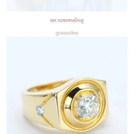
แหวนเพชรเม็ดชู
ดูรายละเอียด