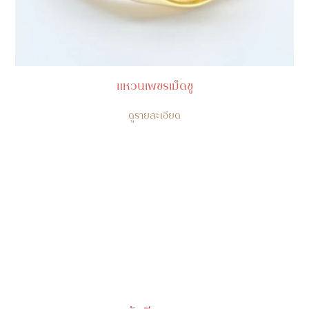
แหวนเพชรเม็ดชู
ดูรายละเอียด