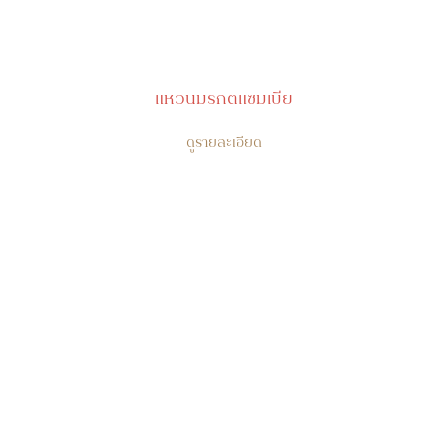
แหวนมรกตแซมเบีย
ดูรายละเอียด