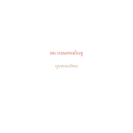
แหวนเพชรเม็ดชู
ดูรายละเอียด