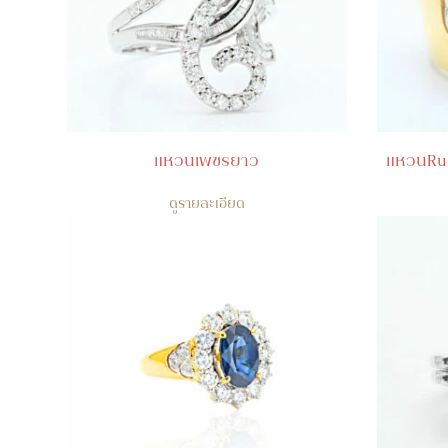
แหวนเพชรยาว
แหวนRu
ดูรายละเอียด