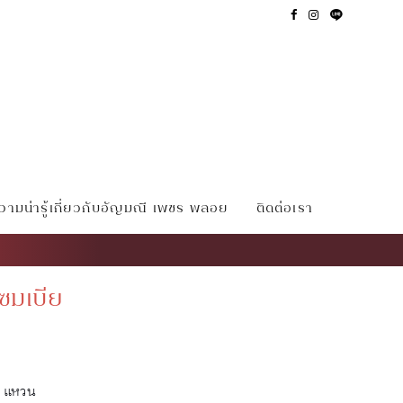
ามน่ารู้เกี่ยวกับอัญมณี เพชร พลอย
ติดต่อเรา
ซมเบีย
แหวน