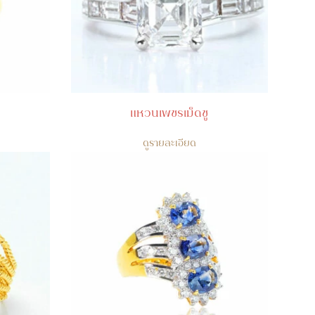
แหวนเพชรเม็ดชู
ดูรายละเอียด