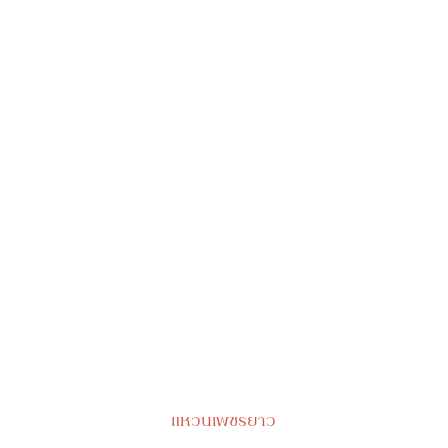
แหวนเพชรยาว