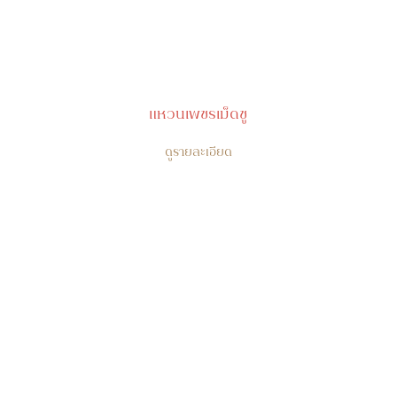
แหวนเพชรเม็ดชู
ดูรายละเอียด