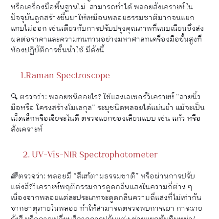
หรือเครื่องมือพื้นฐานไม่ สามารถทำได้ พลอยสังเคราะห์ใน
ปัจจุบันถูกสร้างขึ้นมาให้เหมือนพลอยธรรมชาติมากจนแยก
แทบไม่ออก เช่นเดียวกับการปรับปรุงคุณภาพที่แนบเนียนซึ่งส่ง
ผลต่อราคาและความทนทานอย่างมหาศาลทเครื่องมือขั้นสูงที่
ห้องปฏิบัติการชั้นนำใช้ มีดังนี้
1.Raman Spectroscope
🔍 ตรวจว่า: พลอยชนิดอะไร? ใช้แสงเลเซอร์วิเคราะห์ “ลายนิ้ว
มือหรือ โครงสร้างโมเลกุล” ระบุชนิดพลอยได้แม่นยำ แม้จะเป็น
เม็ดเล็กหรือเจียระไนดี ตรวจแยกของเลียนแบบ เช่น แก้ว หรือ
สังเคราะห์
2. UV-Vis-NIR Spectrophotometer
🌈ตรวจว่า: พลอยมี “สีแท้ตามธรรมชาติ” หรือผ่านการปรับ
แต่งสี?วิเคราะห์พฤติกรรมการดูดกลืนแสงในความถี่ต่าง ๆ
เนื่องจากพลอยแต่ละประเภทจะดูดกลืนความถี่แสงที่ไม่เท่ากัน
จากธาตุภายในพลอย ทำให้สามารถตรวจพบการเผา การฉาย