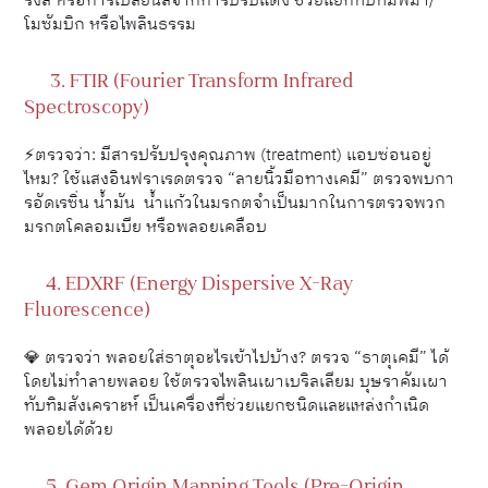
รังสี หรือการเปลี่ยนสีจากการปรับแต่ง ช่วยแยกทับทิมพม่า/
โมซัมบิก หรือไพลินธรรม
3. FTIR (Fourier Transform Infrared
Spectroscopy)
⚡️ตรวจว่า: มีสารปรับปรุงคุณภาพ (treatment) แอบซ่อนอยู่
ไหม? ใช้แสงอินฟราเรดตรวจ “ลายนิ้วมือทางเคมี” ตรวจพบกา
รอัดเรซิ่น น้ำมัน น้ำแก้วในมรกตจำเป็นมากในการตรวจพวก
มรกตโคลอมเบีย หรือพลอยเคลือบ
4. EDXRF (Energy Dispersive X-Ray
Fluorescence)
💎 ตรวจว่า พลอยใส่ธาตุอะไรเข้าไปบ้าง? ตรวจ “ธาตุเคมี” ได้
โดยไม่ทำลายพลอย ใช้ตรวจไพลินเผาเบริลเลียม บุษราคัมเผา
ทับทิมสังเคราะห์ เป็นเครื่องที่ช่วยแยกชนิดและแหล่งกำเนิด
พลอยได้ด้วย
5. Gem Origin Mapping Tools (Pre-Origin