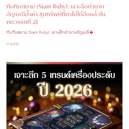
ทับทิมสยาม (Siam Ruby): เจาะลึกตำนาน
อัญมณีล้ำค่า ขุมทรัพย์ที่หาไม่ได้อีกแล้วใน
ศตวรรษที่ 21
ทับทิมสยาม (Siam Ruby): เจาะลึกตำนานอัญมณี�…
อ่านต่อ