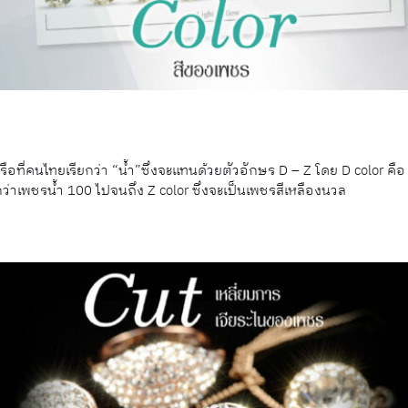
ือที่คนไทยเรียกว่า “นํ้า”ซึ่งจะแทนด้วยตัวอักษร D – Z โดย D color คือ 
กว่าเพชรนํ้า 100 ไปจนถึง Z color ซึ่งจะเป็นเพชรสีเหลืองนวล