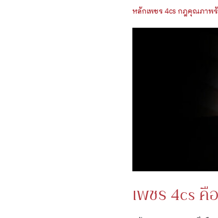
หลักเพชร 4cs กฎคุณภาพรับร
เพชร 4cs คื