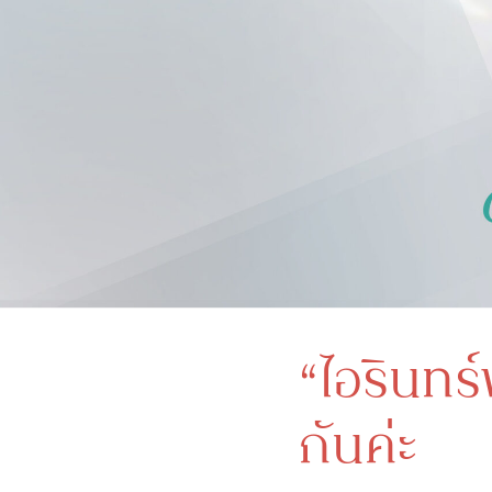
“ไอรินทร์
กันค่ะ