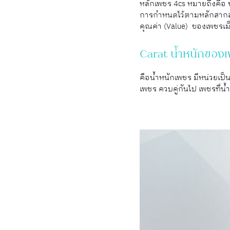
หลักเพชร 4cs หมายถึงคือ 
การกำหนดไว้ตามหลักสากลว่า จ
คุณค่า (Value) ของเพชรเม็ด
Carat นํ้าหนักของ
คือนํ้าหนักเพชร มีหน่วยเป็
เพชร ควบคู่กันไป เพชรที่นํ้