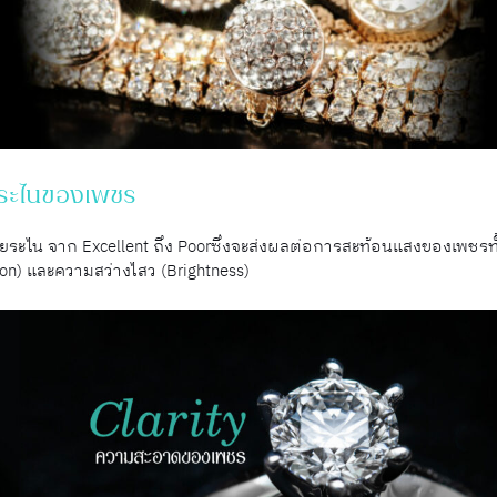
ยระไนของเพชร
ระไน จาก Excellent ถึง Poorซึ่งจะส่งผลต่อการสะท้อนแสงของเพชรทั
tion) และความสว่างไสว (Brightness)