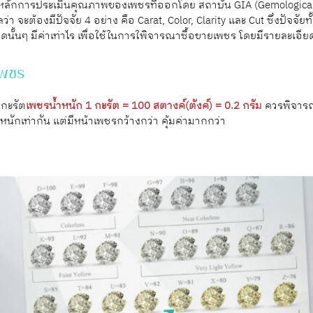
หลักการประเมินคุณภาพของเพชรที่ออกโดย สถาบัน GIA (Gemological Ins
ะต้องมีปัจจัย 4 อย่าง คือ Carat, Color, Clarity และ Cut ซึ่งปัจจัยทั้
นั้นๆ มีค่าเท่าไร เพื่อใช้ในการใพิจารณาซื้อขายเพชร โดยมีรายละเอียดด
เพชร
นกะรัต
เพชรนํ้าหนัก 1 กะรัต = 100 สตางค์(ตังค์) = 0.2 กรัม
ควรพิจารณ
าหนักเท่ากัน แต่มีหน้าเพชรกว้างกว่า คุ้มค่ามากกว่า