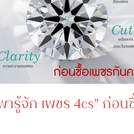
พารู้จัก เพชร 4cs” ก่อนซ